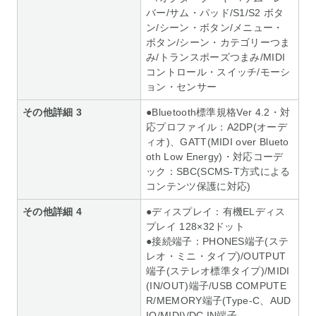
バー/サム・パッド/S1/S2 ボタ
ン/シーン・ボタン/メニュー・
ボタン/シーン・カテゴリーつま
み/トランスポーズつまみ/MIDI
コントロール・スイッチ/モーシ
ョン・センサー
その他詳細 3
●Bluetooth標準規格Ver 4.2・対
応プロファイル：A2DP(オーデ
ィオ)、GATT(MIDI over Blueto
oth Low Energy)・対応コーデ
ック：SBC(SCMS-T方式による
コンテンツ保護に対応)
その他詳細 4
●ディスプレイ：有機ELディス
プレイ 128×32ドット
●接続端子：PHONES端子(ステ
レオ・ミニ・タイプ)/OUTPUT
端子(ステレオ標準タイプ)/MIDI
(IN/OUT)端子/USB COMPUTE
R/MEMORY端子(Type-C、AUD
IO/MIDI)/DC IN端子