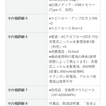
●記憶メディア：USBメモリー
(Type-C、別売)
その他詳細 5
●スピーカー・アンプ出力:1.5W
×2
●スピーカー:2.8cm×2
その他詳細 6
●電源：ACアダプター(DC5.7V)/
充電式ニッケル水素電池単3形
（別売）×6
●消費電流：915mA
●連続使用時の電池の寿命(使用
状態によって異なります)：充電
式ニッケル水素電池…約6時間
(容量1,900mAh使用時)
※マンガン乾電池、アルカリ乾
電池は使用不可
その他詳細 7
●別売品：交換用マウスピース
（OP-AE05MPH）
その他詳細 8
付属品：取扱説明書、「安全上