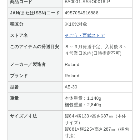
商品コード
BA0001-SSRO0018-P
JAN(またはISBN)コード
4957054516888
税区分
※10%対象
ストア名
そごう・西武ストア
このアイテムの発送目安
８～９月発送予定、入荷後３～
４営業日以内(日時指定不可)
メーカー／製造者
Roland
ブランド
Roland
型番
AE-30
重量
本体重量：1,140g
梱包重量：2,840g
サイズ／寸法
縦84×横133×高さ687㎜（本体
サイズ）
縦881×横225×高さ287㎜（梱包
寸法）