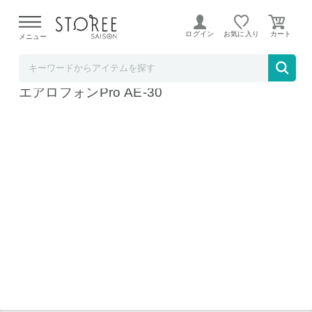
【熊本県での地震による影響について】
令和8年熊本地震に
よる配送遅延が発生しております。
ログイン
お気に入り
メニュー
そごう・西武ストア
【８月下旬発送予定】ローランド 電子管楽器
エアロフォンPro AE-30