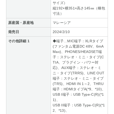
サイズ）
縦192×横351×高さ145㎜（梱包
寸法）
原産国・原産地
マレーシア
発売日
2024/2/10
その他詳細 1
◆端子…MIC端子：XLRタイプ
(ファンタム電源DC 48V、6mA
Max)、PHONES/HEADSET端
子：ステレオ・ミニ・タイプ(C
TIA、プラグイン・パワー対
応)、AUX端子：ステレオ・ミ
ニ・タイプ(TRRS)、LINE OUT
端子：ステレオ・ミニ・タイプ
(TRS)、HDMI IN 1～2、THRU
端子：HDMIタイプA(*9、*10)、
USB I端子：USB Type-C(R)(*1
1)、
USB II端子：USB Type-C(R)(*1
2、*13)、