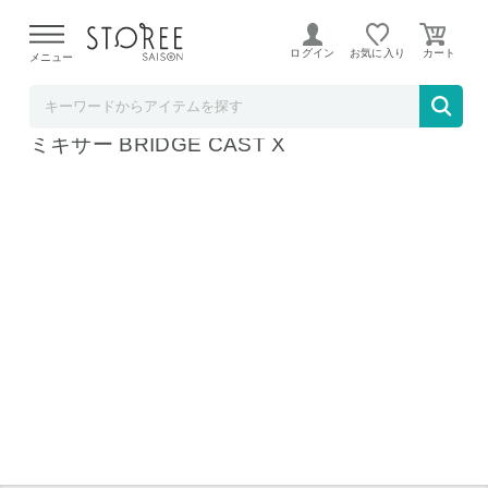
【熊本県での地震による影響について】
令和8年熊本地震に
よる配送遅延が発生しております。
ログイン
お気に入り
メニュー
そごう・西武ストア
ローランド ビデオキャプチャ搭載ゲーミング
ミキサー BRIDGE CAST X