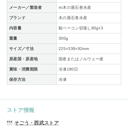
メーカー／製造者
㈱木の屋石巻水産
ブランド
木の屋石巻水産
内容量
鯨ベーコン切落し80g×3
重量
300g
サイズ／寸法
225×338×92mm
原産国・原産地
国産またはノルウェー産
賞味・消費期限
冷凍180日
保存方法
冷凍
ストア情報
そごう・西武ストア