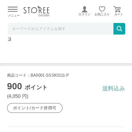
【熊本県での地震による影響について】
令和8年熊本地震に
よる配送遅延が発生しております。
ログイン
お気に入り
メニュー
そごう・西武ストア
宮城 木の屋石巻水産 鯨ベーコン切落し 80g×
3
商品コード：BA0001-SSSK0111-P
900
ポイント
送料込み
(4,050
円
)
ポイント/カード併用可