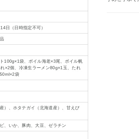
～14日（日時指定不可）
品
100g×1袋、ボイル海老×3尾、ボイル帆
れ×2個、冷凍生ラーメン80g×1玉、たれ
0ml×2袋
産）、ホタテガイ（北海道産）、甘えび
ビ、いか、豚肉、大豆、ゼラチン