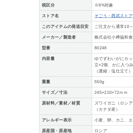
税区分
※8%対象
ストア名
そごう・西武ストア
このアイテムの発送目安
ご注文から通常10
メーカー／製造者
株式会社小樽協和食
型番
80248
内容量
ゆでずわいがにカット
立×2個、かに入つみ
（濃縮：塩仕立て）5
重量
550g
サイズ／寸法
245×210×72ｍｍ
原材料／素材／材質
ズワイガニ（ロシア
（カナダ産）
アレルギー表示
小麦、卵、カニ、エ
原産国・原産地
ロシア