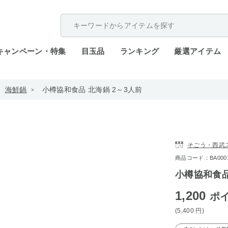
配送遅延が発生しております。
キャンペーン・特集
目玉品
ランキング
厳選アイテム
海鮮鍋
小樽協和食品 北海鍋 2～3人前
そごう・西武
商品コード：BA0001-
小樽協和食品
1,200
ポ
(5,400
円
)