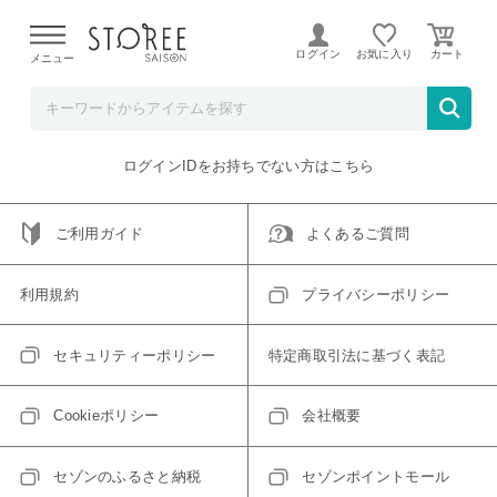
【熊本県での地震による影響について】
令和8年熊本地震に
よる配送遅延が発生しております。
ログイン
お気に入り
メニュー
ご指定のアイテムは取り扱い終了、またはただいま取り扱い
できないアイテムです。
トップへ戻る
ログインIDをお持ちでない方はこちら
ご利用ガイド
よくあるご質問
利用規約
プライバシーポリシー
セキュリティーポリシー
特定商取引法に基づく表記
Cookieポリシー
会社概要
セゾンのふるさと納税
セゾンポイントモール