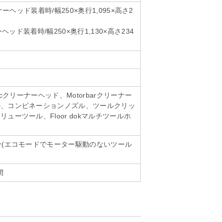
クリーナーヘッド装着時/幅250×奥行1,095×高さ2
ーヘッド装着時/幅250×奥行1,130×高さ234
pticクリーナーヘッド、Motorbarクリーナー
ル、コンビネーションノズル、ツールクリッ
ューツール、Floor dokマルチツールホ
分(エコモードでモーター駆動のないツール
間