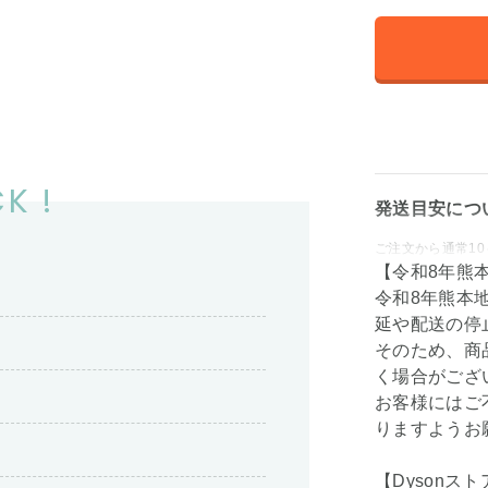
K !
発送目安につ
ご注文から通常10
【令和8年熊
令和8年熊本
延や配送の停
そのため、商
く場合がござ
お客様にはご
りますようお
【Dysonスト