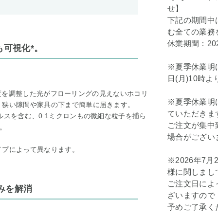
せ】
下記の期間中
む全ての業務
休業期間：202
も可視化*。
※夏季休業明け
日(月)10時
照射角度を調整した光がフローリングの見えないホコリ
※夏季休業明け
、狭い隙間や家具の下まで簡単に届きます。
ていただきま
ルスを含む、0.1ミクロンもの微細な粒子を捕ら
ご注文が集中
。
場合がござい
イプによって異なります。
※2026年7
様に関しまし
ご注文日によ
みを解消
ざいますので
予めご了承く