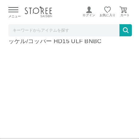
【熊本県での地震による影響について】
令和8年熊本地震に
よる配送遅延が発生しております。
ログイン
お気に入り
メニュー
Dysonストア STOREE SAISON店
Dyson Supersonic Shine ヘアドライヤー ニ
ッケル/コッパー HD15 ULF BNBC