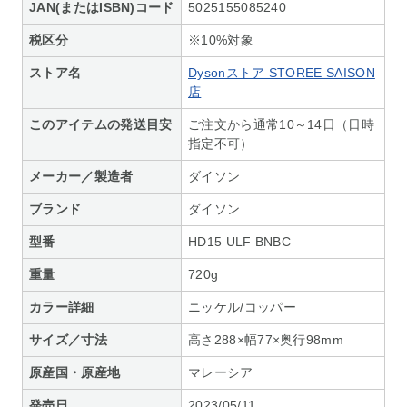
JAN(またはISBN)コード
5025155085240
税区分
※10%対象
ストア名
Dysonストア STOREE SAISON
店
このアイテムの発送目安
ご注文から通常10～14日（日時
指定不可）
メーカー／製造者
ダイソン
ブランド
ダイソン
型番
HD15 ULF BNBC
重量
720g
カラー詳細
ニッケル/コッパー
サイズ／寸法
高さ288×幅77×奥行98mm
原産国・原産地
マレーシア
発売日
2023/05/11