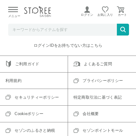
【熊本県での地震による影響について】
令和8年熊本地震に
よる配送遅延が発生しております。
ログイン
お気に入り
メニュー
ご指定のアイテムは取り扱い終了、またはただいま取り扱い
できないアイテムです。
トップへ戻る
ログインIDをお持ちでない方はこちら
ご利用ガイド
よくあるご質問
利用規約
プライバシーポリシー
セキュリティーポリシー
特定商取引法に基づく表記
Cookieポリシー
会社概要
セゾンのふるさと納税
セゾンポイントモール