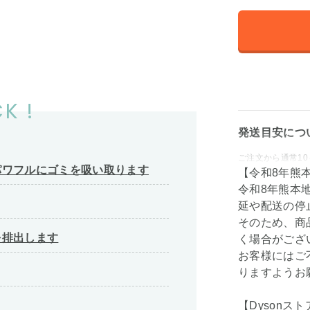
K !
発送目安につ
ご注文から通常10
パワフルにゴミを吸い取ります
【令和8年熊
令和8年熊本
延や配送の停
そのため、商
を排出します
く場合がござ
お客様にはご
りますようお
【Dysonスト