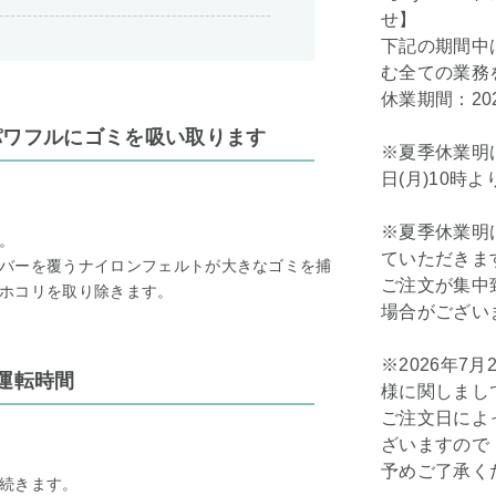
せ】
下記の期間中
む全ての業務
休業期間：202
パワフルにゴミを吸い取ります
※夏季休業明け
日(月)10時
※夏季休業明け
。
ていただきま
バーを覆うナイロンフェルトが大きなゴミを捕
ご注文が集中
ホコリを取り除きます。
場合がござい
※2026年7
の運転時間
様に関しまし
ご注文日によ
ざいますので
予めご了承く
続きます。