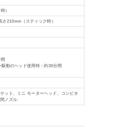
ク時）
3×高さ210mm（スティック時）
分間
ー駆動のヘッド使用時：約30分間
ケット、ミニ モーターヘッド、コンビネ
隙間ノズル