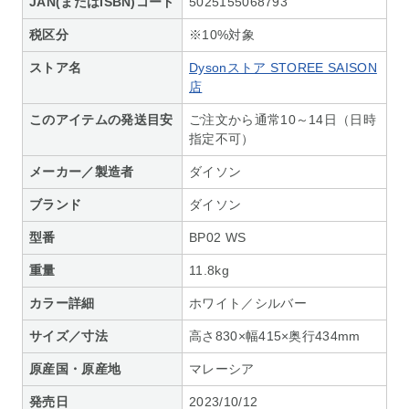
JAN(またはISBN)コード
5025155068793
税区分
※10%対象
ストア名
Dysonストア STOREE SAISON
店
このアイテムの発送目安
ご注文から通常10～14日（日時
指定不可）
メーカー／製造者
ダイソン
ブランド
ダイソン
型番
BP02 WS
重量
11.8kg
カラー詳細
ホワイト／シルバー
サイズ／寸法
高さ830×幅415×奥行434mm
原産国・原産地
マレーシア
発売日
2023/10/12