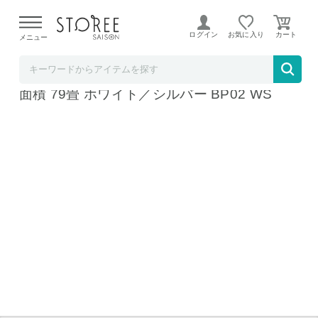
【熊本県での地震による影響について】
令和8年熊本地震に
よる配送遅延が発生しております。
ログイン
お気に入り
メニュー
Dysonストア STOREE SAISON店
Dyson Purifier Big+Quiet 空気清浄機 適用床
面積 79畳 ホワイト／シルバー BP02 WS