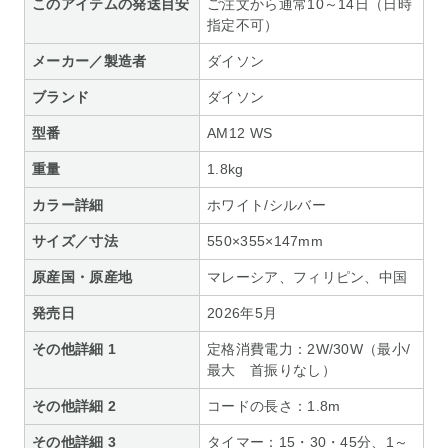
このアイテムの発送目安
ご注文から通常10～14日（日時
指定不可）
メーカー／製造者
ダイソン
ブランド
ダイソン
型番
AM12 WS
重量
1.8kg
カラー詳細
ホワイト/シルバー
サイズ／寸法
550×355×147mm
原産国・原産地
マレーシア、フィリピン、中国
発売日
2026年5月
その他詳細 1
定格消費電力：2W/30W（最小/
最大 首振りなし）
その他詳細 2
コードの長さ：1.8m
その他詳細 3
タイマー：15・30・45分、1～