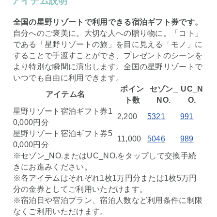
アイテム説明
全国の星野リゾートで利用できる宿泊ギフト券です。
自分へのご褒美に。大切な人への贈り物に。「コト」
である「星野リゾートの旅」を目に見える「モノ」に
することで手渡すことができ、プレゼントのシーンを
より特別な瞬間に演出します。全国の星野リゾートで
いつでも自由に利用できます。
ポイン
セゾン_
UC_N
アイテム名
ト数
NO.
O.
星野リゾート宿泊ギフト券1
2,200
5321
991
0,000円分
星野リゾート宿泊ギフト券5
11,000
5046
989
0,000円分
※セゾン_NO.またはUC_NO.をタップして交換手続
きにお進みください。
※各アイテムはそれぞれ1枚1万円分または1枚5万円
分の金券としてご利用いただけます。
※宿泊日や宿泊プラン、宿泊人数など利用条件に制限
なくご利用いただけます。