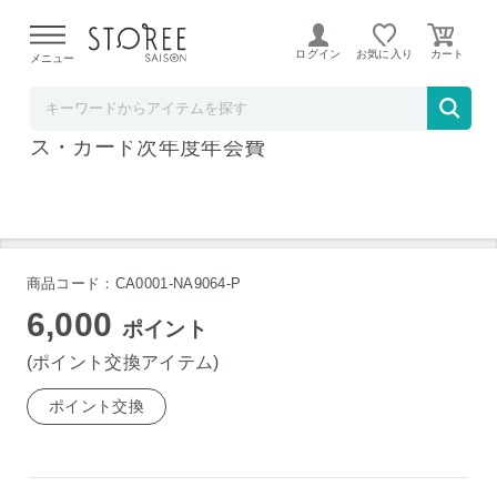
【熊本県での地震による影響について】
令和8年熊本地震に
よる配送遅延が発生しております。
ログイン
お気に入り
メニュー
クレディセゾン
セゾンプラチナ・アメリカン・エキスプレ
ス・カード次年度年会費
商品コード：CA0001-NA9064-P
6,000
ポイント
(ポイント交換アイテム)
ポイント交換