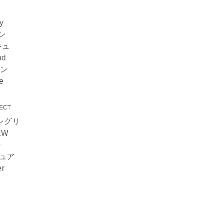
ECT
 イングリ
EW
ン
ジュア
r