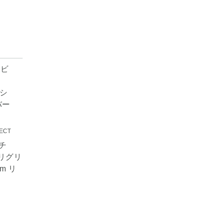
ECT
ーチ
s リグリ
m リ