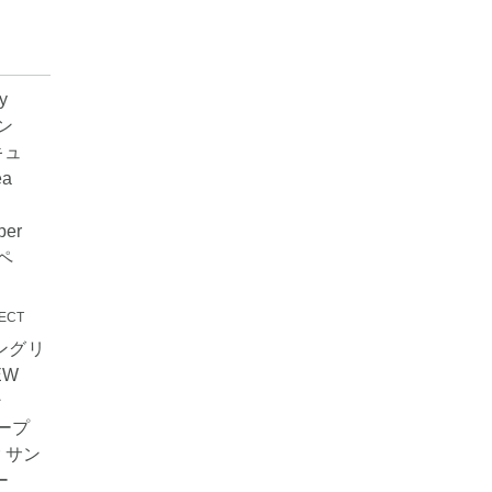
ECT
 イングリ
EW
ン
ソープ
er サン
ー