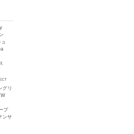
ECT
 イングリ
EW
ン
ソープ
スマンサ