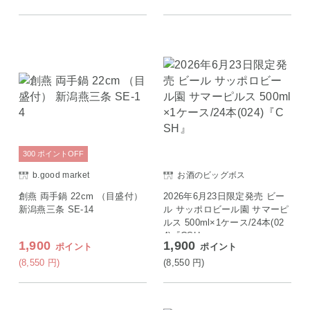
300
ポイント
OFF
b.good market
お酒のビッグボス
創燕 両手鍋 22cm （目盛付）
2026年6月23日限定発売 ビー
新潟燕三条 SE-14
ル サッポロビール園 サマーピ
ルス 500ml×1ケース/24本(02
4)『CSH』
1,900
1,900
ポイント
ポイント
(8,550
円
)
(8,550
円
)