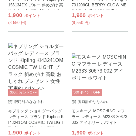
153134DX ブルー 斜めがけ 高
701209GL BERRY GLOW ME
級 おしゃれ プレゼント 女性
T ピンク 斜めがけ 高級 おし
1,900
1,900
ポイント
ポイント
実用的 かわいい
ゃれ プレゼント 女性 実用的
かわいい
(8,550
円
)
(8,550
円
)
300
ポイント
OFF
300
ポイント
OFF
腕時計のななぷれ
腕時計のななぷれ
キプリング ショルダーバッグ
モスキーノ MOSCHINO マフ
レディース ブランド Kipling K
ラー レディース M2333 30673
I43241OM COSMIC TWILIGH
002 アイボリー ホワイト
T ブラック 斜めがけ 高級 お
1,900
1,900
ポイント
ポイント
しゃれ プレゼント 女性 実用