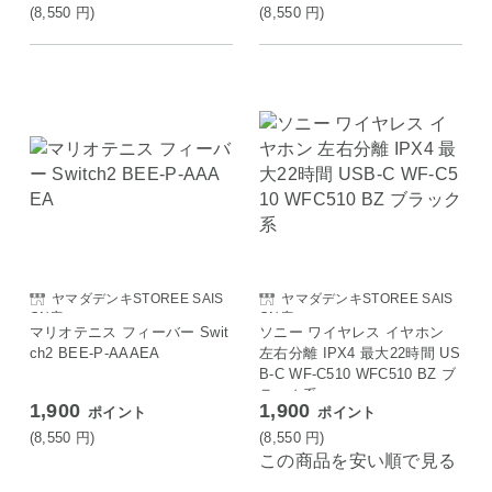
85B TWINBIRD
(8,550
円
)
(8,550
円
)
ヤマダデンキSTOREE SAIS
ヤマダデンキSTOREE SAIS
ON店
ON店
マリオテニス フィーバー Swit
ソニー ワイヤレス イヤホン
ch2 BEE-P-AAAEA
左右分離 IPX4 最大22時間 US
B-C WF-C510 WFC510 BZ ブ
ラック系
1,900
1,900
ポイント
ポイント
(8,550
円
)
(8,550
円
)
この商品を安い順で見る