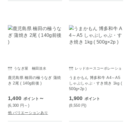
うなぎ屋 楠田淡水
レッドホースコーポレーショ
ン
鹿児島県 楠田の極うなぎ 蒲焼
うまかもん 博多和牛 A4～A5
き 2尾 ( 140g前後 )
しゃぶしゃぶ・すき焼き 1kg (
500g×2p )
1,400
～
1,900
ポイント
ポイント
(6,300
円
～)
(8,550
円
)
他 バリエーションあり