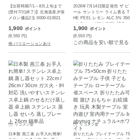
【出荷時期7/1～8月上旬まで
2026年7月14日限定発売 ザ ピ
(受付7/31終了)】北海道産夕張
ール サントリー ライム香る T
メロン優品2玉 0000-010021
HE PEEL レモン ALC.5% 350
ml×2ケース/48本(048)『BS
1,900
1,900
ポイント
ポイント
H』
(8,550
円
)
(8,550
円
)
この商品を安い順で見る
他 バリエーションあり
リコメン堂
リコメン堂
日本製 燕三条 お手入れ簡単!
折りたたみ プレイテーブル 75