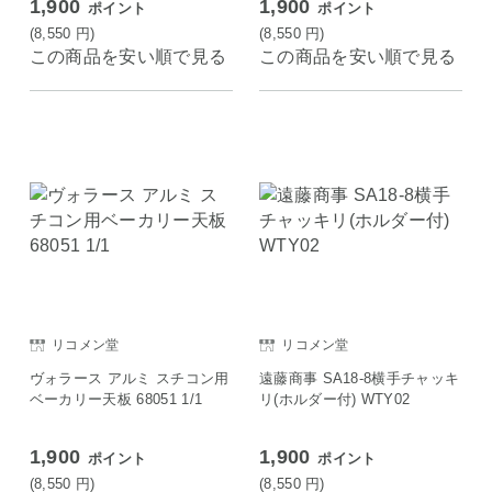
1,900
1,900
ポイント
ポイント
切鍋 電気鍋 おでん鍋 ホット
プレート 日本製 燕三条
(8,550
円
)
(8,550
円
)
この商品を安い順で見る
この商品を安い順で見る
リコメン堂
リコメン堂
ヴォラース アルミ スチコン用
遠藤商事 SA18-8横手チャッキ
ベーカリー天板 68051 1/1
リ(ホルダー付) WTY02
1,900
1,900
ポイント
ポイント
(8,550
円
)
(8,550
円
)