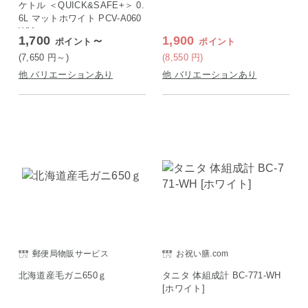
ケトル ＜QUICK&SAFE+＞ 0.
6L マットホワイト PCV-A060
WM
1,700
～
1,900
ポイント
ポイント
(7,650
円
～)
(8,550
円
)
他 バリエーションあり
他 バリエーションあり
郵便局物販サービス
お祝い膳.com
北海道産毛ガニ650ｇ
タニタ 体組成計 BC-771-WH
[ホワイト]