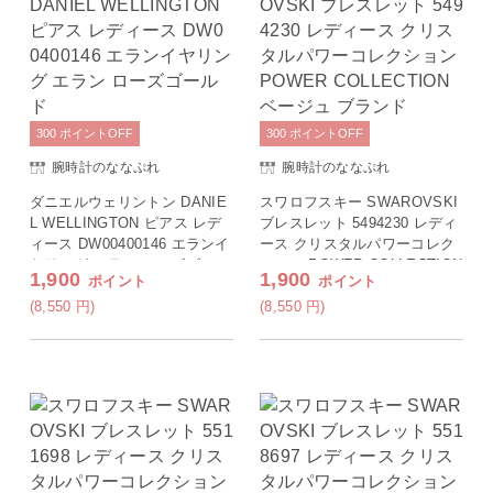
300
ポイント
OFF
300
ポイント
OFF
腕時計のななぷれ
腕時計のななぷれ
ダニエルウェリントン DANIE
スワロフスキー SWAROVSKI
L WELLINGTON ピアス レデ
ブレスレット 5494230 レディ
ィース DW00400146 エランイ
ース クリスタルパワーコレク
ヤリング エラン ローズゴール
ション POWER COLLECTION
1,900
1,900
ポイント
ポイント
ド
ベージュ ブランド
(8,550
円
)
(8,550
円
)