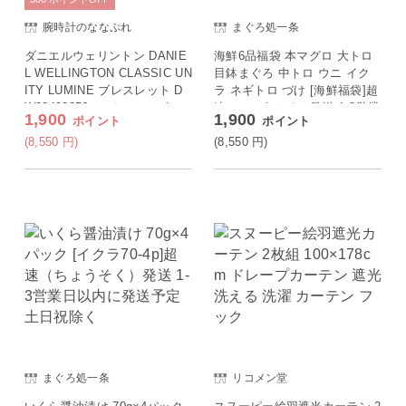
腕時計のななぷれ
まぐろ処一条
ダニエルウェリントン DANIE
海鮮6品福袋 本マグロ 大トロ
L WELLINGTON CLASSIC UN
目鉢まぐろ 中トロ ウニ イク
ITY LUMINE ブレスレット D
ラ ネギトロ づけ [海鮮福袋]超
W00400356 レディース ゴー
速（ちょうそく）発送 1-3営業
1,900
1,900
ポイント
ポイント
ルド
日以内に発送予定 土日祝除く
(8,550
円
)
(8,550
円
)
まぐろ処一条
リコメン堂