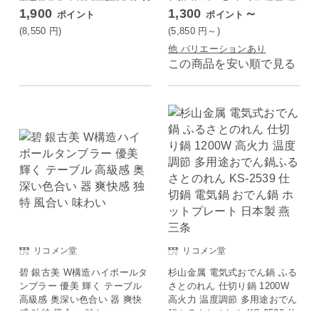
部幸應先生 国産 宮崎製作所 M
し鍋 竹 せいろ セイロ 蒸篭 蒸
1,900
1,300
～
ポイント
ポイント
iyaco ジオプロダクト
し野菜 せいろ蒸し 蒸しかご
琺瑯 ほうろう FUJIHORO 両
(8,550
円
)
(5,850
円
～)
手鍋 ホワイト 18cm/1段セッ
他 バリエーションあり
ト
この商品を安い順で見る
リコメン堂
リコメン堂
碧 銀古美 W構造ハイボールタ
杉山金属 電気式おでん鍋 ふる
ンブラー 優美 輝く テーブル
さとのれん 仕切り鍋 1200W
高級感 奥深い色合い 器 爽快
高火力 温度調節 多用途おでん
感 独特 風合い 味わい
鍋ふるさとのれん KS-2539 仕