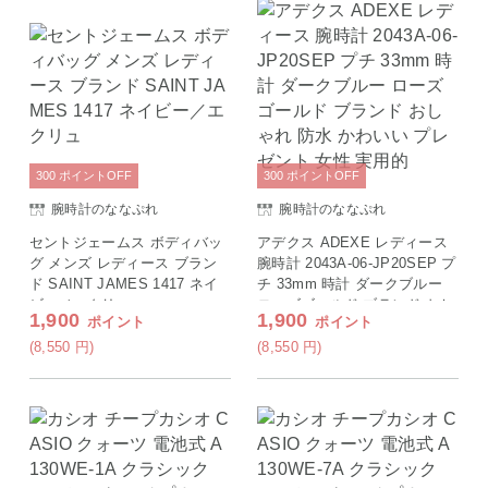
300
ポイント
OFF
300
ポイント
OFF
腕時計のななぷれ
腕時計のななぷれ
セントジェームス ボディバッ
アデクス ADEXE レディース
グ メンズ レディース ブラン
腕時計 2043A-06-JP20SEP プ
ド SAINT JAMES 1417 ネイ
チ 33mm 時計 ダークブルー
ビー／エクリュ
ローズゴールド ブランド おし
1,900
1,900
ポイント
ポイント
ゃれ 防水 かわいい プレゼン
ト 女性 実用的
(8,550
円
)
(8,550
円
)