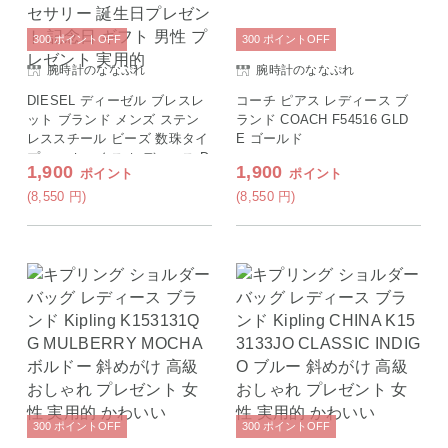
300
ポイント
OFF
300
ポイント
OFF
腕時計のななぷれ
腕時計のななぷれ
DIESEL ディーゼル ブレスレ
コーチ ピアス レディース ブ
ット ブランド メンズ ステン
ランド COACH F54516 GLD
レススチール ビーズ 数珠タイ
E ゴールド
プ ユニセックス レディース D
1,900
1,900
ポイント
ポイント
X1069710 ブラック アクセサ
リー 誕生日プレゼント 記念日
(8,550
円
)
(8,550
円
)
ギフト 男性 プレゼント 実用
的
300
ポイント
OFF
300
ポイント
OFF