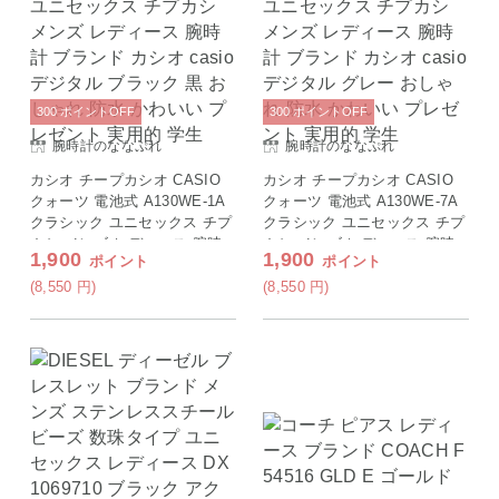
300
ポイント
OFF
300
ポイント
OFF
腕時計のななぷれ
腕時計のななぷれ
カシオ チープカシオ CASIO
カシオ チープカシオ CASIO
クォーツ 電池式 A130WE-1A
クォーツ 電池式 A130WE-7A
クラシック ユニセックス チプ
クラシック ユニセックス チプ
カシ メンズ レディース 腕時
カシ メンズ レディース 腕時
1,900
1,900
ポイント
ポイント
計 ブランド カシオ casio デジ
計 ブランド カシオ casio デジ
タル ブラック 黒 おしゃれ 防
タル グレー おしゃれ 防水 か
(8,550
円
)
(8,550
円
)
水 かわいい プレゼント 実用
わいい プレゼント 実用的 学
的 学生
生