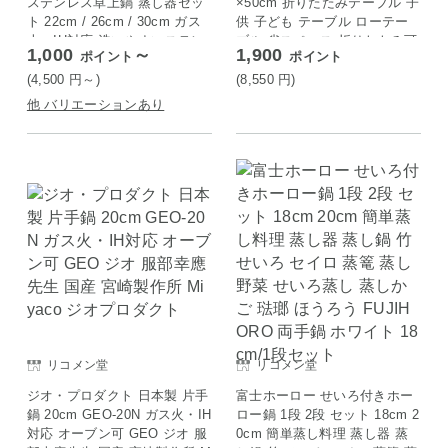
ステンレス卓上鍋 蒸し器セッ
×50cm 折りたたみテーブル 子
ト 22cm / 26cm / 30cm ガス
供 子ども テーブル ローテー
火・IH対応 洗いやすいステン
ブル 省スペース 折りたたみ可
1,000
～
1,900
ポイント
ポイント
レス卓上鍋 のせるだけ蒸し器
能 遊び おもちゃ お絵描き 玩
卓上鍋 ステンレス 蒸し器 せ
具 木製テーブル 室内遊び 室
(4,500
円
～)
(8,550
円
)
いろ 蒸しプレート 26cm 鍋単
内用テーブル babynug ナチュ
他 バリエーションあり
品
ラル×ホワイト
リコメン堂
リコメン堂
ジオ・プロダクト 日本製 片手
富士ホーロー せいろ付きホー
鍋 20cm GEO-20N ガス火・IH
ロー鍋 1段 2段 セット 18cm 2
対応 オーブン可 GEO ジオ 服
0cm 簡単蒸し料理 蒸し器 蒸