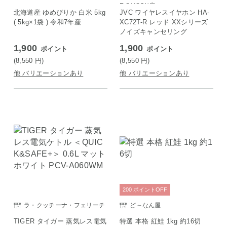
E SAISON店
北海道産 ゆめぴりか 白米 5kg
JVC ワイヤレスイヤホン HA-
( 5kg×1袋 ) 令和7年産
XC72T-R レッド XXシリーズ
ノイズキャンセリング
1,900
1,900
ポイント
ポイント
(8,550
円
)
(8,550
円
)
他 バリエーションあり
他 バリエーションあり
200
ポイント
OFF
ラ・クッチーナ・フェリーチ
ど～なん屋
ェ
TIGER タイガー 蒸気レス電気
特選 本格 紅鮭 1kg 約16切