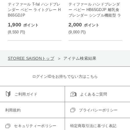
ON店
ティファール T-fal ハンドブレ
ティファール ハンドブレンダ
ンダー ベビー ライトグレー H
ー ベビー HB65GDJP 離乳食
B65GDJP
ブレンダー シンプル機能型 ラ
イトグレー
1,900
2,000
ポイント
ポイント
(8,550
円
)
(9,000
円
)
STOREE SAISONトップ
アイテム検索結果
ログインIDをお持ちでない方はこちら
ご利用ガイド
よくあるご質問
利用規約
プライバシーポリシー
セキュリティーポリシー
特定商取引法に基づく表記