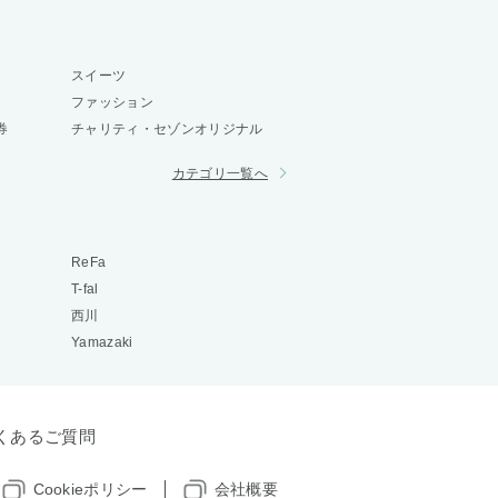
スイーツ
ファッション
券
チャリティ・セゾンオリジナル
カテゴリ一覧へ
ReFa
T-fal
西川
Yamazaki
くあるご質問
Cookieポリシー
会社概要