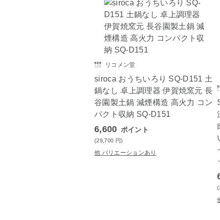
リコメン堂
siroca おうちいろり SQ-D151 土
鍋なし 卓上調理器 伊賀焼窯元 長
谷園製土鍋 減煙構造 高火力 コン
パクト収納 SQ-D151
6,600
ポイント
(29,700
円
)
他 バリエーションあり