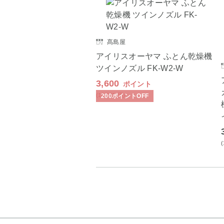
髙島屋
アイリスオーヤマ ふとん乾燥機
ツインノズル FK-W2-W
3,600
ポイント
(16,200
円
)
200
ポイント
OFF