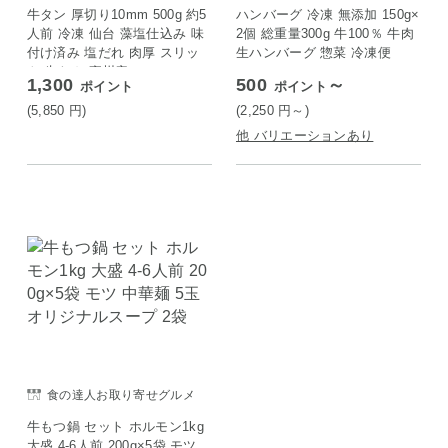
牛タン 厚切り10mm 500g 約5
ハンバーグ 冷凍 無添加 150g×
人前 冷凍 仙台 藻塩仕込み 味
2個 総重量300g 牛100％ 牛肉
付け済み 塩だれ 肉厚 スリッ
生ハンバーグ 惣菜 冷凍便
ト 牛たん 豪州産
1,300
500
～
ポイント
ポイント
(5,850
円
)
(2,250
円
～)
他 バリエーションあり
食の達人お取り寄せグルメ
牛もつ鍋 セット ホルモン1kg
大盛 4-6人前 200g×5袋 モツ