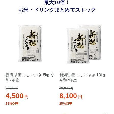
最大10倍！
お米・ドリンクまとめてストック
新潟県産 こしいぶき 5kg 令
新潟県産 こしいぶき 10kg
和7年産
令和7年産
5,850円
10,800円
4,500
8,100
円
円
23%OFF
25%OFF