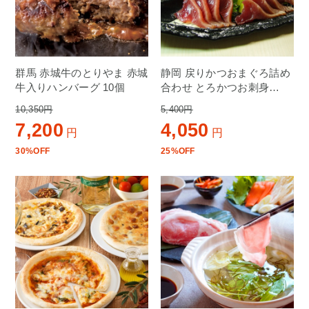
群馬 赤城牛のとりやま 赤城
静岡 戻りかつおまぐろ詰め
牛入りハンバーグ 10個
合わせ とろかつお刺身
170g×3、とろびん長まぐろ
10,350円
5,400円
刺身140g×3
7,200
4,050
円
円
30%OFF
25%OFF