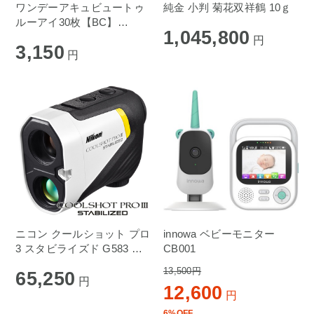
ワンデーアキュビュートゥ
純金 小判 菊花双祥鶴 10ｇ
ルーアイ30枚【BC】
1,045,800
9.0【度数】-0.50 1箱
円
3,150
円
ニコン クールショット プロ
innowa ベビーモニター
3 スタビライズド G583 ゴ
CB001
ルフ用レーザー距離計
13,500円
65,250
円
12,600
円
6%OFF