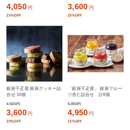
4,050
3,600
円
円
25%OFF
20%OFF
銀座千疋屋 銀座クッキー詰
「銀座千疋屋」 銀座フルー
合せ 30個
ツ杏仁詰合せ 計8個
4,500円
5,850円
3,600
4,950
円
円
20%OFF
15%OFF