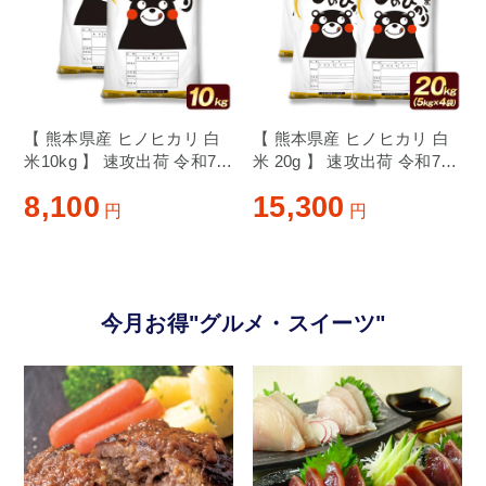
【 熊本県産 ヒノヒカリ 白
【 熊本県産 ヒノヒカリ 白
米10kg 】 速攻出荷 令和7年
米 20g 】 速攻出荷 令和7年
産 1-3営業日以内に発送予
産 1-3営業日以内に発送予
8,100
15,300
定（土日祝除く）
定（土日祝除く）
円
円
今月お得"グルメ・スイーツ"