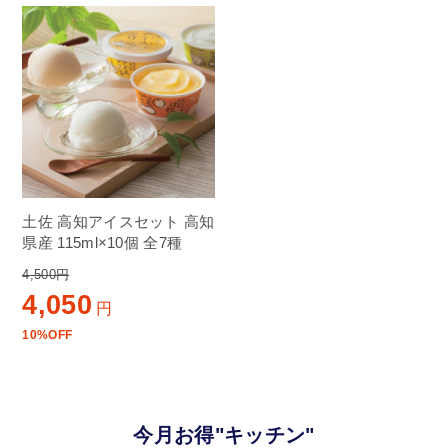
土佐 高知アイスセット 高知
県産 115ml×10個 全7種
4,500円
4,050
円
10%OFF
今月お得"キッチン"