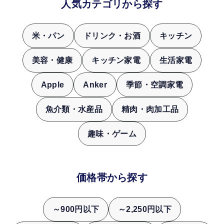
人気カテゴリから探す
米・パン
ドリンク・お酒
キッチン
美容・健康
キッチン家電
生活家電
Apple
Anker
季節・空調家電
魚介類・水産品
精肉・肉加工品
趣味・ゲーム
価格帯から探す
～900円以下
～2,250円以下