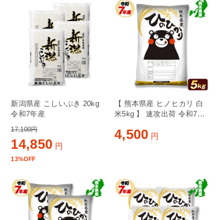
新潟県産 こしいぶき 20kg
【 熊本県産 ヒノヒカリ 白
令和7年産
米5kg 】 速攻出荷 令和7年
産 1-3営業日以内に発送予
17,100円
4,500
定（土日祝除く）
円
14,850
円
13%OFF