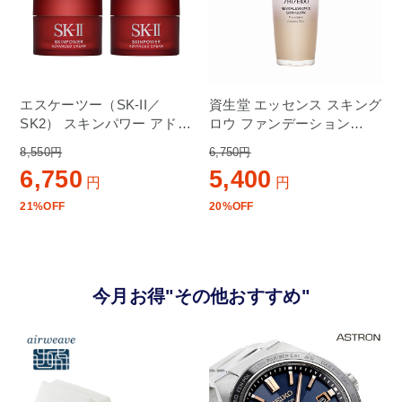
エスケーツー（SK-II／
資生堂 エッセンス スキング
SK2） スキンパワー アドバ
ロウ ファンデーション
ンスト クリーム
30ml220 Linen
8,550円
6,750円
45g(15g×3）ミニサイズ3個
6,750
5,400
セット
円
円
21%OFF
20%OFF
今月お得"その他おすすめ"