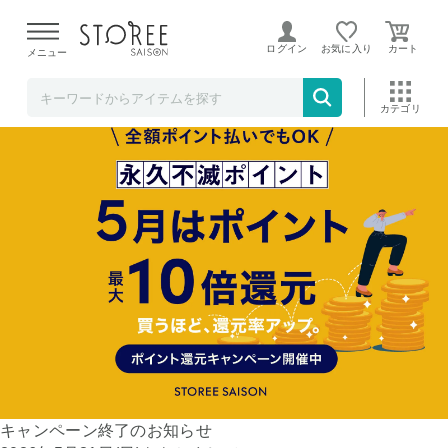
【熊本県での地震による影響について】
令和8年熊本地震に
よる配送遅延が発生しております。
ログイン
お気に入り
メニュー
新商品
条件検索
ランキング
キャンペーン
目玉品
キャンペーン終了のお知らせ