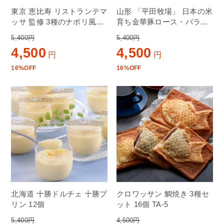
東京 恵比寿 リストランテマ
山形 「平田牧場」 日本の米
ッサ 監修 3種のナポリ風ピ
育ち金華豚ロース・バラし
ッツァセット 計6枚
ゃぶしゃぶセット
5,400円
5,400円
4,500
4,500
円
円
16%OFF
16%OFF
北海道 十勝ドルチェ 十勝プ
クロワッサン 鯛焼き 3種セ
リン 12個
ット 16個 TA-5
5,400円
4,500円