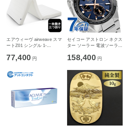
エアウィーヴ airweave スマ
セイコー アストロン ネクス
ートZ01 シングル 1-
ター ソーラー 電波ソーラー
250061-1
腕時計 メンズ チタン ネイ
77,400
158,400
ビー SBXY053
円
円