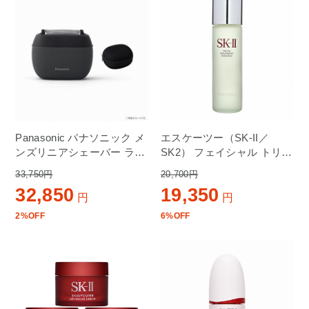
Panasonic パナソニック メ
エスケーツー（SK-II／
ンズリニアシェーバー ラム
SK2） フェイシャル トリー
ダッシュ パームイン ES-
トメント エッセンス 230ml
33,750円
20,700円
PV3A-K マットブラック
32,850
19,350
円
円
2%OFF
6%OFF