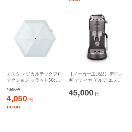
エスタ マジカルテックプロ
【メーカー正規品】デロン
テクション フラット50cm
ギ デディカ アルテ エスプ
白 31-230-30226-22-10-50
レッソ・カプチーノメーカ
4,500円
45,000
ー EC885J-GY グレー
円
4,050
円
10%OFF