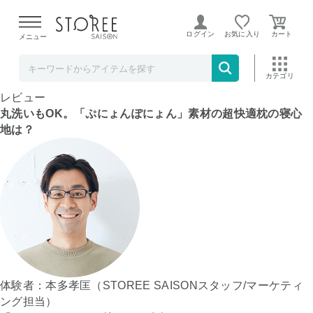
【熊本県での地震による影響について】
令和8年熊本地震に
よる配送遅延が発生しております。
ログイン
お気に入り
メニュー
新商品
条件検索
ランキング
キャンペーン
目玉品
プロモーション
レビュー
丸洗いもOK。「ぷにょんぽにょん」素材の超快適枕の寝心
地は？
体験者：本多孝匡（STOREE SAISONスタッフ/マーケティ
ング担当）