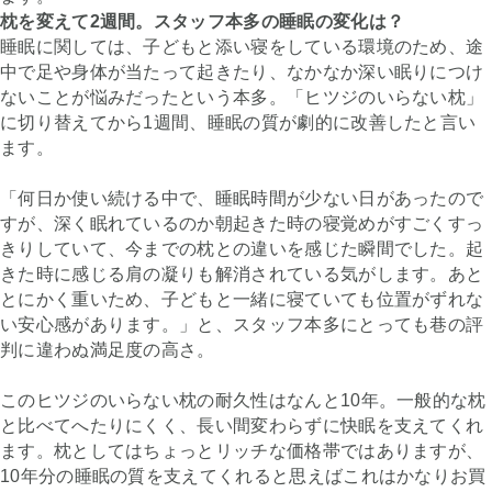
枕を変えて2週間。スタッフ本多の睡眠の変化は？
睡眠に関しては、子どもと添い寝をしている環境のため、途
中で足や身体が当たって起きたり、なかなか深い眠りにつけ
ないことが悩みだったという本多。「ヒツジのいらない枕」
に切り替えてから1週間、睡眠の質が劇的に改善したと言い
ます。
「何日か使い続ける中で、睡眠時間が少ない日があったので
すが、深く眠れているのか朝起きた時の寝覚めがすごくすっ
きりしていて、今までの枕との違いを感じた瞬間でした。起
きた時に感じる肩の凝りも解消されている気がします。あと
とにかく重いため、子どもと一緒に寝ていても位置がずれな
い安心感があります。」と、スタッフ本多にとっても巷の評
判に違わぬ満足度の高さ。
このヒツジのいらない枕の耐久性はなんと10年。一般的な枕
と比べてへたりにくく、長い間変わらずに快眠を支えてくれ
ます。枕としてはちょっとリッチな価格帯ではありますが、
10年分の睡眠の質を支えてくれると思えばこれはかなりお買