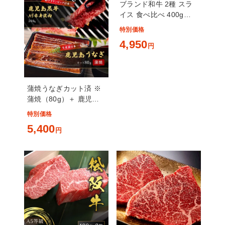
ブランド和牛 2種 スラ
イス 食べ比べ 400g
（200g×2）
特別価格
4,950
円
蒲焼うなぎカット済 ※
蒲焼（80g）＋ 鹿児島
和牛・A5赤身焼肉 200g
特別価格
5,400
円