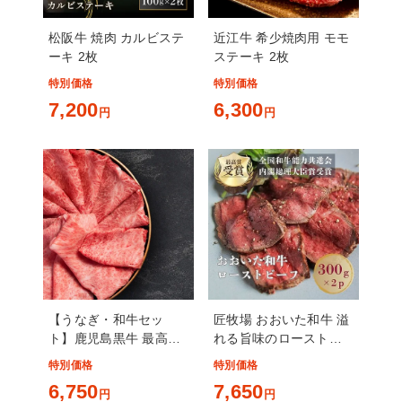
松阪牛 焼肉 カルビステ
近江牛 希少焼肉用 モモ
ーキ 2枚
ステーキ 2枚
特別価格
特別価格
7,200
6,300
円
円
【うなぎ・和牛セッ
匠牧場 おおいた和牛 溢
ト】鹿児島黒牛 最高級
れる旨味のローストビ
A5 焼肉 上モモスライス
ーフ 300gx2
特別価格
特別価格
300g ・ 鹿児島うなぎ
6,750
7,650
無頭 蒲焼 1尾分（140g
円
円