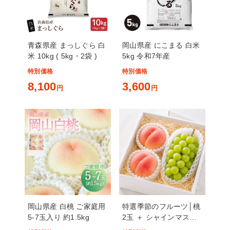
青森県産 まっしぐら 白
岡山県産 にこまる 白米
米 10kg ( 5kg・2袋 )
5kg 令和7年産
特別価格
特別価格
8,100
3,600
円
円
岡山県産 白桃 ご家庭用
特選季節のフルーツ│桃
5-7玉入り 約1.5kg
2玉 ＋ シャインマスカ
ット 1房