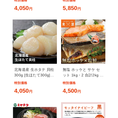
特別価格
特別価格
4,050
5,850
円
円
北海道産 生ホタテ 貝柱
無塩 ホッケと サケ セ
300g [生ほたて300g]超
ット 1kg・2 合計2kg ほ
速（ちょうそく）発送
っけ 切り身 鮭 さけ 鮭
特別価格
特別価格
1-3営業日以内に発送予
骨取り 切り身 冷凍
4,050
4,500
定 土日祝除く
円
円