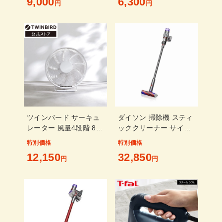
9,000
6,300
円
ゴー アーウィン種 冷蔵
円
便 同梱不可 指定日不可
ダイソン 掃除機 スティ
ツインバード サーキュ
ッククリーナー サイク
レーター 風量4段階 8畳
ロン式 パワーブラシ
ホワイト KJ-D783W
特別価格
特別価格
Dyson Micro Origin
32,850
12,150
SV33FFOR
円
円