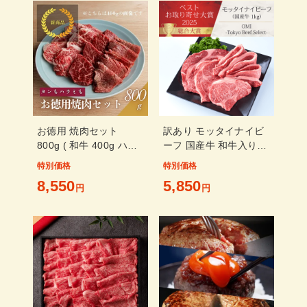
以内に発送予定 土日祝
除く
お徳用 焼肉セット
訳あり モッタイナイビ
800g ( 和牛 400g ハラ
ーフ 国産牛 和牛入り
ミ 200g タン 200g )
焼肉セット 1kg
特別価格
特別価格
(500g・2パック)
8,550
5,850
円
円