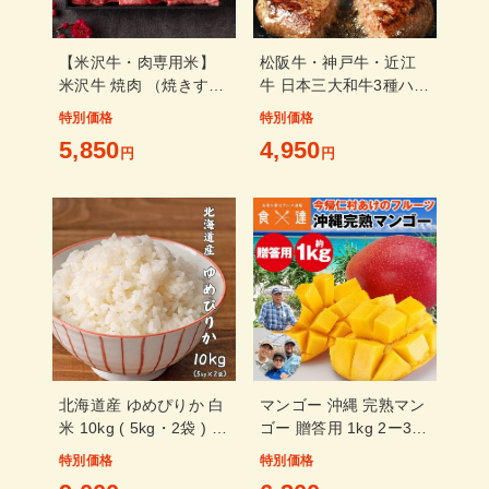
【米沢牛・肉専用米】
松阪牛・神戸牛・近江
米沢牛 焼肉 （焼きす
牛 日本三大和牛3種ハン
き） 肩スライス 300g
バーグ食べ比べ 80g・6
特別価格
特別価格
＋ お肉専用米 1合
個
5,850
4,950
円
円
北海道産 ゆめぴりか 白
マンゴー 沖縄 完熟マン
米 10kg ( 5kg・2袋 ) 令
ゴー 贈答用 1kg 2ー3玉
和7年産
今帰仁村 ギフト あけの
特別価格
特別価格
フルーツ アップルマン