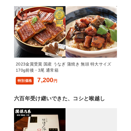
2023金賞受賞 国産 うなぎ 蒲焼き 無頭 特大サイズ
170g前後・3尾 通常箱
7,200
特別価格
円
六百年受け継いできた、コシと喉越し