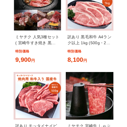
ミヤチク 人気3種セット
訳あり 黒毛和牛 A4ラン
( 宮崎牛すき焼き 黒毛
ク以上 1kg (500g・2パ
和牛サイコロステーキ
ック) モッタイナイビー
特別価格
特別価格
黒毛和牛焼肉用 ) 計
フ 黒 焼肉セット
9,900
8,100
1.3kg
円
円
訳あり モッタイナイビ
ミヤチク 宮崎牛 しゃぶ