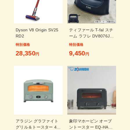
Dyson V8 Origin SV25
ティファール T-fal スチ
RD2
ーム ラフレ DV8076J0
マットブラック 衣類ス
特別価格
特別価格
チーマー
28,350
9,450
円
円
アラジン グラファイト
象印マホービン オーブ
グリル＆トースター 4枚
ントースター EQ-HA30