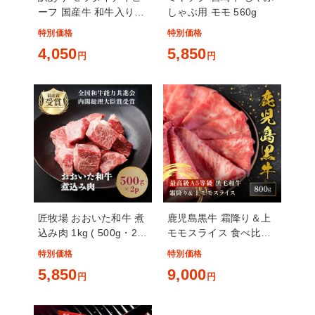
ーフ 国産牛 和牛入り
しゃぶ用 モモ 560g
焼肉セット 500g
特別価格
特別価格
4,050
5,850
円
円
匠牧場 おおいた和牛 煮
鹿児島黒牛 霜降り＆上
込み肉 1kg ( 500g・2パ
モモスライス 食べ比べ
ック )
セット 800g
特別価格
特別価格
5,850
9,000
円
円