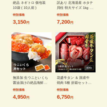
絶品 ネギトロ 個包装
訳あり 北海道産 ホタテ
10袋 ( 10人前 )
貝柱 特大サイズ 1kg (
割れ 欠け サイズ不揃い
特別価格
特別価格
)
3,150
7,200
円
円
無添加 生ウニといくら
花盛牛タン ＆ 国産牛
醤油漬けの絶品海鮮丼
焼肉 5種 折箱セット
セット 無添加うに＆イ
400g
特別価格
特別価格
クラ丼2杯分 [ウニイク
4,950
6,750
ラセット-1p]超速（ちょ
円
円
うそく）発送 1-3営業日