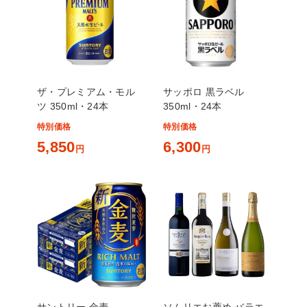
ザ・プレミアム・モル
サッポロ 黒ラベル
ツ 350ml・24本
350ml・24本
特別価格
特別価格
5,850
6,300
円
円
サントリー 金麦
ソムリエお薦め バラエ