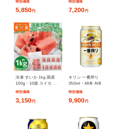
特別価格
特別価格
5,850
7,200
円
円
冷凍 すいか 1kg 国産
キリン 一番搾り
100g・10袋 スイカ 西
350ml・48本 AIB
瓜 カットフルーツ 冷凍
特別価格
特別価格
フルーツ
3,150
9,900
円
円