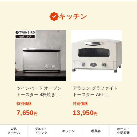
キッチン
ツインバード オーブン
アラジン グラファイト
トースター 4枚焼き ミ
トースター AET-
ラーガラス スタイリッ
GS13N(W) アラジン
特別価格
特別価格
シュ ブラック TS-
ホワイト
7,650
13,950
D047B
円
円
人気
グルメ・
ホーム・
キッチン
理美容
アイテム
ドリンク
生活家電