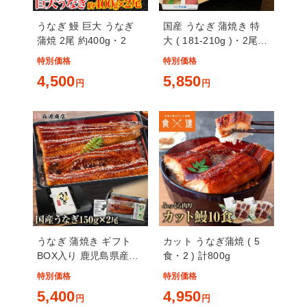
うなぎ 鰻 巨大 うなぎ
国産 うなぎ 蒲焼き 特
蒲焼 2尾 約400g・2
大 ( 181-210g )・2尾 (
約3.5人前 )
特別価格
特別価格
4,500
5,850
円
円
うなぎ 蒲焼き ギフト
カット うなぎ蒲焼 ( 5
BOX入り 鹿児島県産
食・2 ) 計800g
150g・2尾 無投薬 国産
特別価格
特別価格
5,400
4,950
円
円