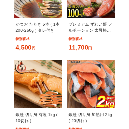
かつお たたき 5本 ( 1本
プレミアム ずわい蟹 フ
200-250g ) タレ付き
ルポーション 太脚棒肉
100% 1kg ( 大 40本 )
特別価格
特別価格
贈答
4,500
11,700
円
円
銀鮭 切り身 有塩 1kg (
銀鮭 切り身 加熱用 2kg
10切れ )
( 20切れ )