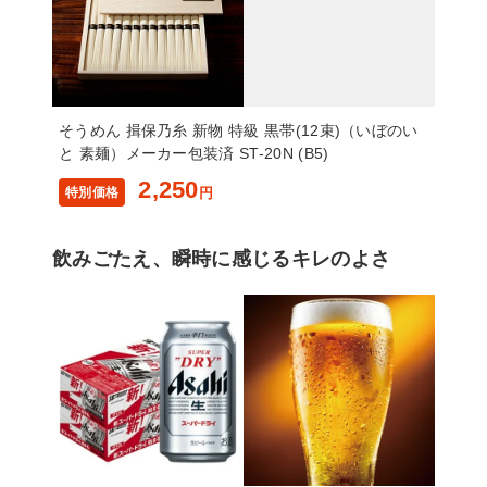
そうめん 揖保乃糸 新物 特級 黒帯(12束)（いぼのい
と 素麺）メーカー包装済 ST-20N (B5)
2,250
特別価格
円
飲みごたえ、瞬時に感じるキレのよさ