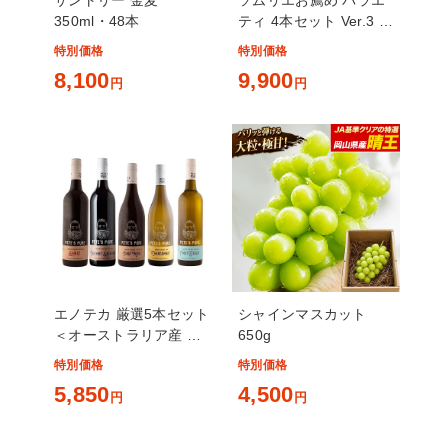
350ml・48本
ティ 4本セット Ver.3 冷
蔵便
特別価格
特別価格
8,100
9,900
円
円
エノテカ 厳選5本セット
シャインマスカット
＜オーストラリア産 赤/
650g
白＞ ブドウの個性を愉
特別価格
特別価格
しむセット
5,850
4,500
円
円