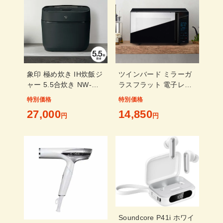
象印 極め炊き IH炊飯ジ
ツインバード ミラーガ
ャー 5.5合炊き NW-
ラスフラット 電子レン
QA10
ジ 20L ブラック DR-
特別価格
特別価格
4259B
27,000
14,850
円
円
Soundcore P41i ホワイ