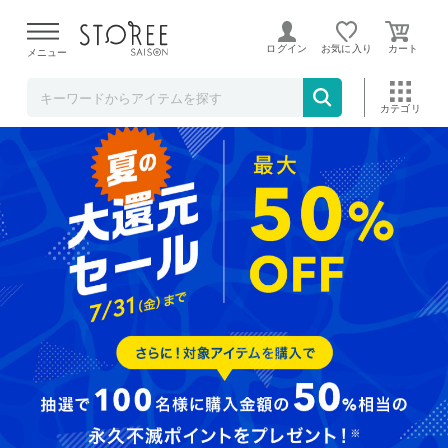
【熊本県での地震による影響について】
令和8年熊本地震に
よる配送遅延が発生しております。
ログイン
お気に入り
メニュー
新商品
条件検索
ランキング
キャンペーン
目玉品