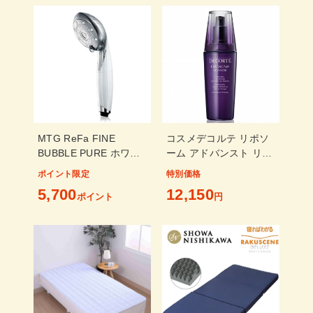
MTG ReFa FINE
コスメデコルテ リポソ
BUBBLE PURE ホワイ
ーム アドバンスト リペ
ト RS-AM-02B 当店限
アセラム 免税店限定サ
ポイント限定
特別価格
定2年保証付
イズ 100ml
5,700
12,150
ポイント
円