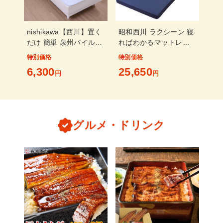
nishikawa【西川】置く
昭和西川 ラクシーン 寝
だけ 簡単 泉州パイル
ればわかるマットレス
敷きパッド シングル ブ
デラックス シングル ネ
特別価格
特別価格
ルー
イビー
6,300
25,650
円
円
グルメ・ドリンク