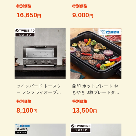
焼き グリーン AGT-
ブラック EQ-HA30-BA
特別価格
特別価格
G13B(G)
16,650
9,000
円
円
ツインバード トースタ
象印 ホットプレート や
ー ノンフライオーブン
きやき 3枚プレートタイ
ブラウン 茶色 4枚焼き
プ ブラック EA-KJ30ｰ
特別価格
特別価格
オーブン ノンフライヤ
BA
8,100
13,500
ー コンベクション 温度
円
円
調整 お手入れ簡単 TS-
4054BR TWINBIRD