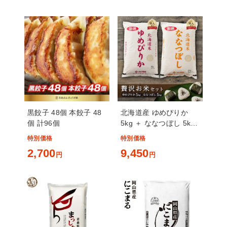
前後）
黒餃子 48個 本餃子 48
北海道産 ゆめぴりか
個 計96個
5kg ＋ ななつぼし 5kg
計10kg 令和7年産
特別価格
特別価格
2,700
9,450
円
円