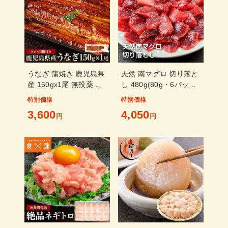
うなぎ 蒲焼き 鹿児島県
天然 南マグロ 切り落と
産 150gx1尾 無投薬 国
し 480g(80g・6パック)
産
[天然ミナミ鮪切落しセ
特別価格
特別価格
ット]超速（ちょうそ
3,600
4,050
円
く）発送 1-3営業日以内
円
に発送予定 土日祝除く