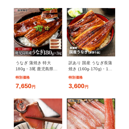
うなぎ 蒲焼き 特大
訳あり 国産 うなぎ長蒲
180g・3尾 鹿児島県産
焼き (160g-170g)・1尾
国産 無投薬
タレ・山椒つき [ウナギ
特別価格
特別価格
長蒲焼き-1p]超速（ちょ
7,650
3,600
円
うそく）発送 1-3営業日
円
以内に発送予定 土日祝
除く