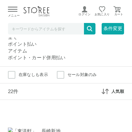
【熊本県での地震による影響について】
令和8年熊本地震に
よる配送遅延が発生しております。
ログイン
お気に入り
メニュー
ちゃんぽん
グルメ
条件変更
ちゃんぽん
全て
ポイント払い
アイテム
ポイント・カード併用払い
在庫なしも表示
セール対象のみ
22件
人気順