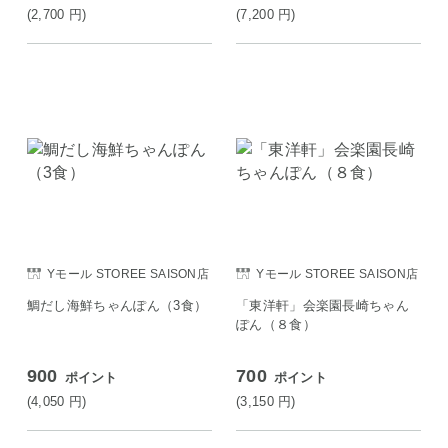
油8g）×2 送料込み
(2,700
円
)
(7,200
円
)
Yモール STOREE SAISON店
Yモール STOREE SAISON店
鯛だし海鮮ちゃんぽん（3食）
「東洋軒」会楽園長崎ちゃん
ぽん（８食）
900
700
ポイント
ポイント
(4,050
円
)
(3,150
円
)