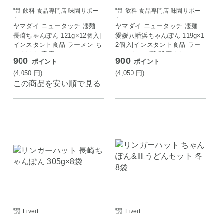
飲料 食品専門店 味園サポー
飲料 食品専門店 味園サポー
ト
ト
ヤマダイ ニュータッチ 凄麺
ヤマダイ ニュータッチ 凄麺
長崎ちゃんぽん 121g×12個入|
愛媛八幡浜ちゃんぽん 119g×1
インスタント食品 ラーメン ち
2個入|インスタント食品 ラー
ゃんぽん 即席
メン カップ麺 即席めん
900
900
ポイント
ポイント
(4,050
円
)
(4,050
円
)
この商品を安い順で見る
Liveit
Liveit