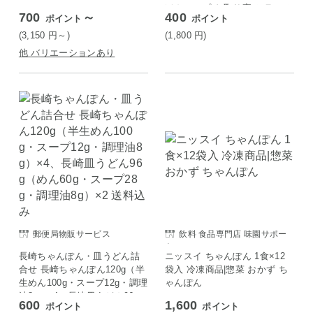
ぽんスープ お取り寄せ ラーメ
700
～
400
ポイント
ポイント
ン ご当地 グルメ 熊本 7-14営
業以内発送予定(土日祝除)
(3,150
円
～)
(1,800
円
)
他 バリエーションあり
郵便局物販サービス
飲料 食品専門店 味園サポー
ト
長崎ちゃんぽん・皿うどん詰
ニッスイ ちゃんぽん 1食×12
合せ 長崎ちゃんぽん120g（半
袋入 冷凍商品|惣菜 おかず ち
生めん100g・スープ12g・調理
ゃんぽん
油8g）×4、長崎皿うどん96g
600
1,600
ポイント
ポイント
（めん60g・スープ28g・調理