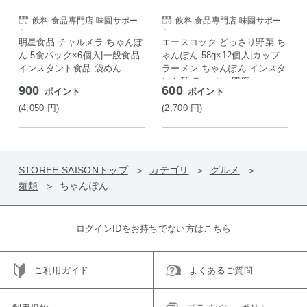
飲料 食品専門店 味園サポー
飲料 食品専門店 味園サポー
ト
ト
明星食品 チャルメラ ちゃんぽ
エースコック どっさり野菜 ち
ん 5食パック×6個入|一般食品
ゃんぽん 58g×12個入|カップ
インスタント食品 袋めん
ラーメン ちゃんぽん インスタ
ント麺 ラーメン 即席
900
600
ポイント
ポイント
(4,050
円
)
(2,700
円
)
STOREE SAISONトップ
カテゴリ
グルメ
麺類
ちゃんぽん
ログインIDをお持ちでない方はこちら
ご利用ガイド
よくあるご質問