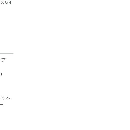
ス/24
ヒ ヘ
ー