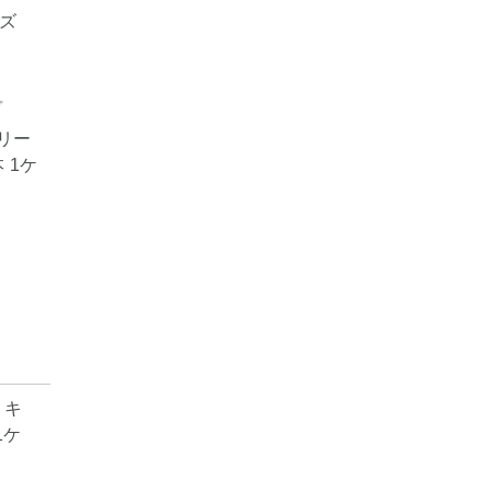
プ
フリー
 1ケ