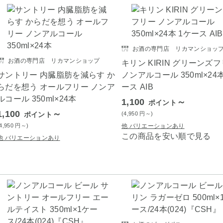
お酒の専門店 リカマンショッ
お酒の専門店 リカマンショップ
キリン KIRIN グリーンズ
サントリー 内臓脂肪を減らす か
ノンアルコール 350ml×24本
らだを想う オールフリー ノンア
ース AIB
ルコール 350ml×24本
1,100
～
ポイント
1,100
～
ポイント
(4,950
円
～)
(4,950
円
～)
他 バリエーションあり
この商品を安い順で見る
他 バリエーションあり