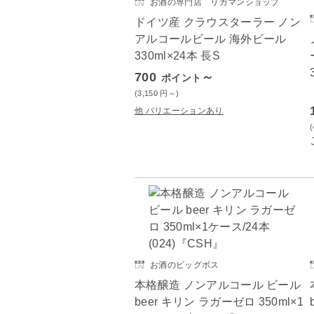
お酒の専門店 リカマンショップ
ドイツ産 クラウスターラー ノン
アルコールビール 海外ビール
330ml×24本 長S
700
～
ポイント
(3,150
円
～)
他 バリエーションあり
お酒のビッグボス
本格醸造 ノンアルコール ビール
beer キリン ラガーゼロ 350ml×1