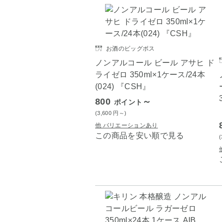
お酒のビッグボス
ノンアルコール ビール アサヒ ド
ライゼロ 350ml×1ケース/24本
(024) 『CSH』
800
～
ポイント
(3,600
円
～)
他 バリエーションあり
この商品を安い順で見る