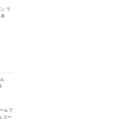
ン ラ
4本
ールフ
アルコー