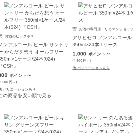
お酒の専門店 リカマンショッ
お酒のビッグボス
アサヒゼロ ノンアルコール
ノンアルコール ビール サントリ
350ml×24本 1ケース
ー からだを想う オールフリー
1,000
～
ポイント
350ml×1ケース/24本(024)
(4,500
円
～)
『CSH』
他 バリエーションあり
800
～
ポイント
(3,600
円
～)
他 バリエーションあり
この商品を安い順で見る