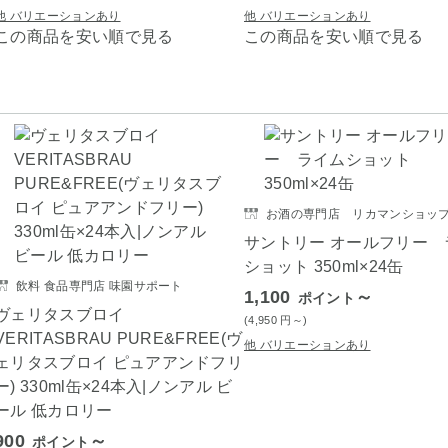
他 バリエーションあり
他 バリエーションあり
この商品を安い順で見る
この商品を安い順で見る
お酒の専門店 リカマンショッ
サントリー オールフリー 
ショット 350ml×24缶
飲料 食品専門店 味園サポート
1,100
～
ポイント
ヴェリタスブロイ
(4,950
円
～)
VERITASBRAU PURE&FREE(ヴ
他 バリエーションあり
ェリタスブロイ ピュアアンドフリ
ー) 330ml缶×24本入|ノンアル ビ
ール 低カロリー
900
～
ポイント