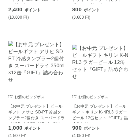
T』詰め合わせ
『GIFT』 詰め合わせ
2,400
800
ポイント
ポイント
(10,800
円
)
(3,600
円
)
お酒のビッグボス
お酒のビッグボス
【お中元 プレゼント】ビール
【お中元 プレゼント】ビール
ギフト アサヒ SD-PT 冷感タ
ギフト キリン K-NRL3 ラガー
ンブラー2個付き スーパードラ
ビール 12缶セット『GIFT』詰
イ 350ml×12缶『GIFT』詰め
め合わせ
1,000
900
ポイント
ポイント
合わせ
(4,500
円
)
(4,050
円
)