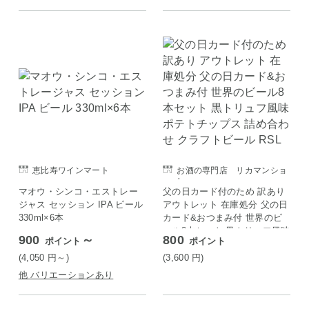
恵比寿ワインマート
お酒の専門店 リカマンショ
ップ
マオウ・シンコ・エストレー
父の日カード付のため 訳あり
ジャス セッション IPA ビール
アウトレット 在庫処分 父の日
330ml×6本
カード&おつまみ付 世界のビ
ール8本セット 黒トリュフ風味
900
～
800
ポイント
ポイント
ポテトチップス 詰め合わせ ク
ラフトビール RSL
(4,050
円
～)
(3,600
円
)
他 バリエーションあり