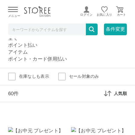
【熊本県での地震による影響について】
令和8年熊本地震に
よる配送遅延が発生しております。
ログイン
お気に入り
メニュー
ビールセット・詰め合わせ
ドリンク・お酒
条件変更
ビールセット・詰め合わせ
全て
ポイント払い
アイテム
ポイント・カード併用払い
在庫なしも表示
セール対象のみ
60件
人気順