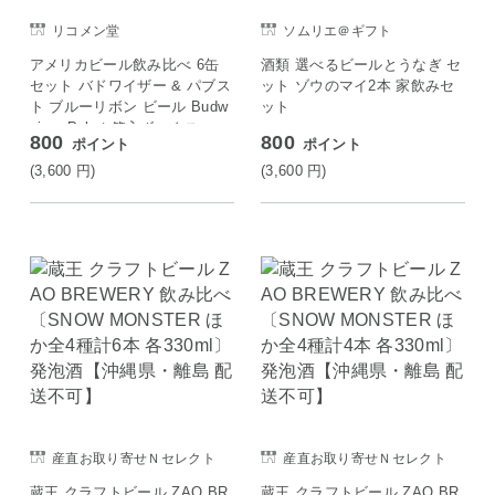
リコメン堂
ソムリエ＠ギフト
アメリカビール飲み比べ 6缶
酒類 選べるビールとうなぎ セ
セット バドワイザー & パブス
ット ゾウのマイ2本 家飲みセ
ト ブルーリボン ビール Budw
ット
eiser Pabst 箱入ボックス
800
800
ポイント
ポイント
(3,600
円
)
(3,600
円
)
産直お取り寄せＮセレクト
産直お取り寄せＮセレクト
蔵王 クラフトビール ZAO BR
蔵王 クラフトビール ZAO BR