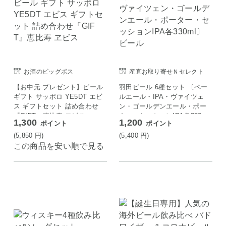
お酒のビッグボス
産直お取り寄せＮセレクト
【お中元 プレゼント】ビール
羽田ビール 6種セット 〔ペー
ギフト サッポロ YE5DT エビ
ルエール・IPA・ヴァイツェ
ス ギフトセット 詰め合わせ
ン・ゴールデンエール・ポー
『GIFT』恵比寿 ヱビス
ター・セッションIPA各330m
1,300
1,200
ポイント
ポイント
l〕 ビール
(5,850
円
)
(5,400
円
)
この商品を安い順で見る