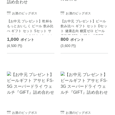
お酒のビッグボス
お酒のビッグボス
【お中元 プレゼント】乾杯を
【お中元 プレゼント】ビール
もっとおいしく ビール 飲み比
飲み比べ ギフト セット Dセッ
べ ギフト セット Sセット サ
ト 健康志向 糖質ゼロ ビール
ッポロ おつまみ付き ビールセ
発泡酒 350ml×12本 『GIFT』
1,000
800
ポイント
ポイント
ット 350ml×12缶『GIFT』詰
詰め合わせ
め合わせ
(4,500
円
)
(3,600
円
)
お酒のビッグボス
お酒のビッグボス