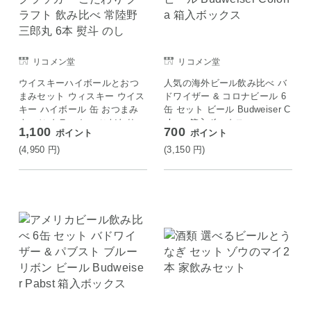
リコメン堂
リコメン堂
ウイスキーハイボールとおつ
人気の海外ビール飲み比べ バ
まみセット ウィスキー ウイス
ドワイザー & コロナビール 6
キー ハイボール 缶 おつまみ
缶 セット ビール Budweiser C
ナッツ クラッカー こだわり
olona 箱入ボックス
1,100
700
ポイント
ポイント
クラフト 飲み比べ 常陸野 三
郎丸 6本 熨斗 のし
(4,950
円
)
(3,150
円
)