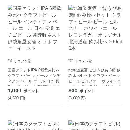
リコメン堂
リコメン堂
国産クラフトIPA 6種飲み比べ
北海道麦酒 ごほうびあ 3種 飲
クラフトビール ビール インデ
み比べセット クラフトビール
ィアン ペール エール 日本 長
ビール ピルスナー ホワイトエ
浜 エチゴビール 常陸野ネスト
ール レモンラガー オリジナル
1,000
800
ポイント
ポイント
伊勢角屋麦酒 オラホ ファーイ
北海道産 飲み比べ 300ml 6本
ースト
(4,500
円
)
(3,600
円
)