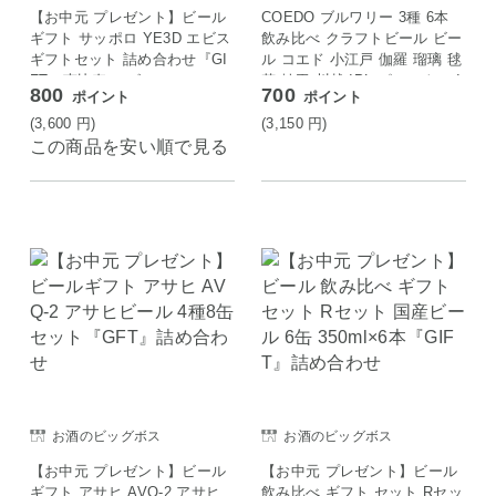
【お中元 プレゼント】ビール
COEDO ブルワリー 3種 6本
ギフト サッポロ YE3D エビス
飲み比べ クラフトビール ビー
ギフトセット 詰め合わせ『GI
ル コエド 小江戸 伽羅 瑠璃 毬
FT』恵比寿 ヱビス
花 埼玉 川越 IPL ピルスナー I
800
700
ポイント
ポイント
PA 飲み比べ 330ml 6本
(3,600
円
)
(3,150
円
)
この商品を安い順で見る
お酒のビッグボス
お酒のビッグボス
【お中元 プレゼント】ビール
【お中元 プレゼント】ビール
ギフト アサヒ AVQ-2 アサヒ
飲み比べ ギフト セット Rセッ