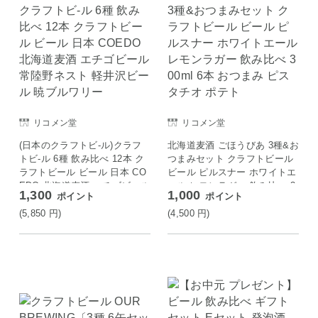
リコメン堂
リコメン堂
(日本のクラフトビ-ル)クラフ
北海道麦酒 ごほうびあ 3種&お
トビ-ル 6種 飲み比べ 12本 ク
つまみセット クラフトビール
ラフトビール ビール 日本 CO
ビール ピルスナー ホワイトエ
EDO 北海道麦酒 エチゴビール
ール レモンラガー 飲み比べ 3
1,300
1,000
ポイント
ポイント
常陸野ネスト 軽井沢ビール 暁
00ml 6本 おつまみ ピスタチオ
ブルワリー
ポテト
(5,850
円
)
(4,500
円
)