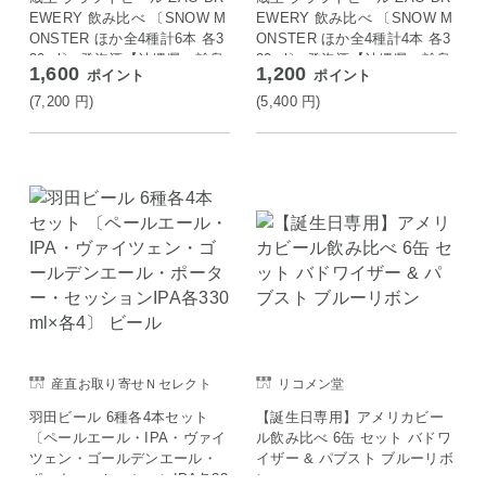
EWERY 飲み比べ 〔SNOW M
EWERY 飲み比べ 〔SNOW M
ONSTER ほか全4種計6本 各3
ONSTER ほか全4種計4本 各3
30ml〕 発泡酒【沖縄県・離島
30ml〕 発泡酒【沖縄県・離島
1,600
1,200
ポイント
ポイント
配送不可】
配送不可】
(7,200
円
)
(5,400
円
)
産直お取り寄せＮセレクト
リコメン堂
羽田ビール 6種各4本セット
【誕生日専用】アメリカビー
〔ペールエール・IPA・ヴァイ
ル飲み比べ 6缶 セット バドワ
ツェン・ゴールデンエール・
イザー & パブスト ブルーリボ
ポーター・セッションIPA各33
ン