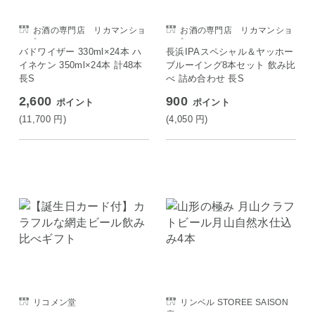
お酒の専門店 リカマンショ
お酒の専門店 リカマンショ
ップ
ップ
バドワイザー 330ml×24本 ハ
長浜IPAスペシャル＆ヤッホー
イネケン 350ml×24本 計48本
ブルーイング8本セット 飲み比
長S
べ 詰め合わせ 長S
2,600
900
ポイント
ポイント
(11,700
円
)
(4,050
円
)
リコメン堂
リンベル STOREE SAISON
店