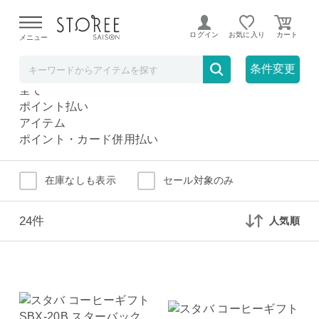
【熊本県での地震による影響について】
令和8年熊本地震に
よる配送遅延が発生しております。
ログイン
お気に入り
メニュー
インスタントコーヒー
ドリンク・お酒
条件変更
インスタントコーヒー
全て
ポイント払い
アイテム
ポイント・カード併用払い
在庫なしも表示
セール対象のみ
24件
人気順