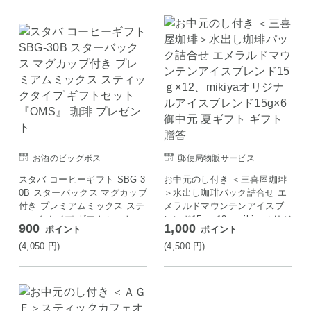
お酒のビッグボス
郵便局物販サービス
スタバ コーヒーギフト SBG-3
お中元のし付き ＜三喜屋珈琲
0B スターバックス マグカップ
＞水出し珈琲パック詰合せ エ
付き プレミアムミックス ステ
メラルドマウンテンアイスブ
ィックタイプ ギフトセット
レンド15ｇ×12、mikiyaオリジ
900
1,000
ポイント
ポイント
『OMS』 珈琲 プレゼント
ナルアイスブレンド15g×6 御
中元 夏ギフト ギフト 贈答
(4,050
円
)
(4,500
円
)