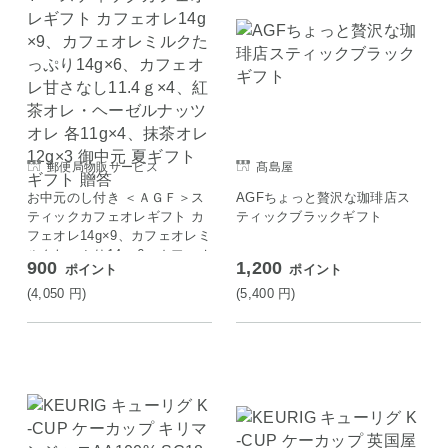
郵便局物販サービス
髙島屋
お中元のし付き ＜ＡＧＦ＞ス
AGFちょっと贅沢な珈琲店ス
ティックカフェオレギフト カ
ティックブラックギフト
フェオレ14g×9、カフェオレミ
ルクたっぷり14g×6、カフェオ
900
1,200
ポイント
ポイント
レ甘さなし11.4ｇ×4、紅茶オ
レ・ヘーゼルナッツオレ 各11
(4,050
円
)
(5,400
円
)
g×4、抹茶オレ12g×3 御中元
夏ギフト ギフト 贈答