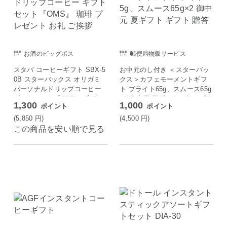
お酒のビッグボス
郵便局物販サービス
スタバ コーヒーギフト SBX-5
お中元のし付き ＜スターバッ
0B スターバックス オリガミ
クス＞カフェモーメントギフ
パーソナルドリップコーヒー
ト ブライト65g、スムース65g
ギフトセット『OMS』 珈琲
×2 御中元 夏ギフト ギフト 贈
1,300
1,000
ポイント
ポイント
プレゼント お礼 ご挨拶
答
(5,850
円
)
(4,500
円
)
この商品を安い順で見る