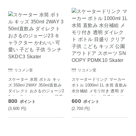
リコメン堂
リコメン堂
スケーター 水筒 ボトル キッ
スケータードリンク マーカー
ズ 350ml 2WAY 350ml直飲み
ボトル 1000ml 1L 水筒 直飲み
ダイレクト おさるのジョージ2
水分補給 メモリ付き 透明 ダ
3 キャラクター かわいい 可愛
イレクト ボトル 目盛り クリ
800
600
ポイント
ポイント
い 子ども 子供 ランチ SKDC3
ア 子供 こども キッズ 公園 ア
Skater
ウトドア スポーツ SNOOPY
(3,600
円
)
(2,700
円
)
PDMK10 Skater