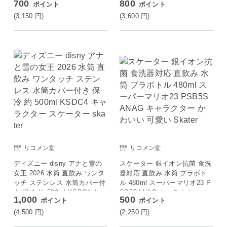
700
800
ポイント
ポイント
Skater
C6N Skater
(3,150
円
)
(3,600
円
)
リコメン堂
リコメン堂
ディズニー disny アナと雪の
スケーター 銀イオン抗菌 食洗
女王 2026 水筒 直飲み ワンタ
器対応 直飲み 水筒 プラボト
ッチ ステンレス 水筒カバー付
ル 480ml スーパーマリオ23 P
き 保冷 約 500ml KSDC4 キャ
SB5SANAG キャラクター か
1,000
500
ポイント
ポイント
ラクター スケーター skater
わいい 可愛い Skater
(4,500
円
)
(2,250
円
)