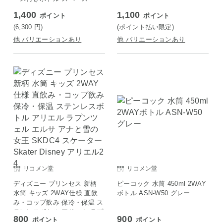
1,400
1,100
ポイント
ポイント
(6,300
円
)
(ポイント払い限定)
他 バリエーションあり
他 バリエーションあり
リコメン堂
リコメン堂
ディズニー プリンセス 新柄
ピーコック 水筒 450ml 2WAY
水筒 キッズ 2WAY仕様 直飲
ボトル ASN-W50 グレー
み・コップ飲み 保冷・保温 ス
テンレスボトル アリエル ラプ
800
900
ポイント
ポイント
ンツェル エルサ アナと雪の女