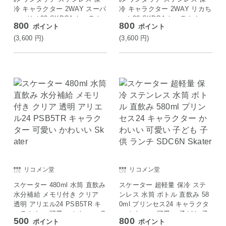
冷 キャラクター 2WAY スーパ
冷 キャラクター 2WAY リカち
ーマリオ23 SKDC4 キャラク
ゃん23 SKDC4 キャラクター
800
800
ポイント
ポイント
ター かわいい 可愛い Skater
かわいい 可愛い Skater
(3,600
円
)
(3,600
円
)
リコメン堂
リコメン堂
スケーター 480ml 水筒 直飲み
スケーター 超軽量 保冷 ステ
水分補給 メモリ付き クリア
ンレス 水筒 ボトル 直飲み 58
透明 アリエル24 PSB5TR キ
0ml プリンセス24 キャラクタ
ャラクター 可愛い かわいい S
ー かわいい 可愛い 子ども 子
500
800
ポイント
ポイント
kater
供 ランチ SDC6N Skater