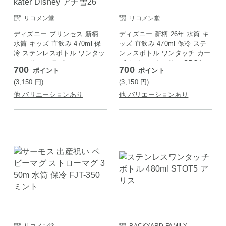
リコメン堂
リコメン堂
ディズニー プリンセス 新柄
ディズニー 新柄 26年 水筒 キ
水筒 キッズ 直飲み 470ml 保
ッズ 直飲み 470ml 保冷 ステ
冷 ステンレスボトル ワンタッ
ンレスボトル ワンタッチ カー
チ アリエル ラプンツェル エ
ズ トイ・ストーリー SDC4 ス
700
700
ポイント
ポイント
ルサ アナと雪の女王 キャラク
ケーター Skater Disney ト
ター SDC4 スケーター Skater
イ・ストーリー26
(3,150
円
)
(3,150
円
)
Disney アナ雪26
他 バリエーションあり
他 バリエーションあり