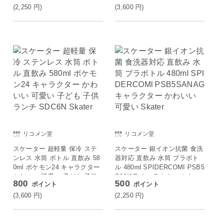
(2,250
円
)
(3,600
円
)
リコメン堂
リコメン堂
スケーター 超軽量 保冷 ステ
スケーター 銀イオン抗菌 食洗
ンレス 水筒 ボトル 直飲み 58
器対応 直飲み 水筒 プラボト
0ml ポケモン24 キャラクター
ル 480ml SPIDERCOMI PSB5
かわいい 可愛い 子ども 子供
SANAG キャラクター かわい
800
500
ポイント
ポイント
ランチ SDC6N Skater
い 可愛い Skater
(3,600
円
)
(2,250
円
)