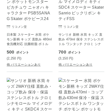
リコメン堂
リコメン堂
日本製 スケーター 水筒 ポケ
サンリオ 新柄 水筒 キッズ 直
モン新柄 キッズ 直飲み 480ml
飲み 470ml 保冷 ステンレスボ
食洗機対応 抗菌樹脂 ボトル
トル ワンタッチ クロミ シナ
ポケモン ポケットモンスター
モロール マイメロディ キティ
500
700
ポイント
ポイント
ピカチュウ ニャオハ キャラク
SDC4 スケーター Skater Sanr
ター PSB5SANAG Skater ポ
io ビックリボン キティFSS
(2,250
円
)
(3,150
円
)
ケピース24
他 バリエーションあり
他 バリエーションあり