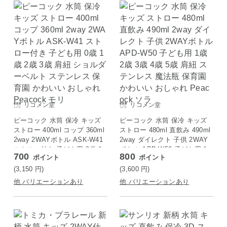
リコメン堂
リコメン堂
ピーコック 水筒 保冷 キッズ
ピーコック 水筒 保冷 キッズ
ストロー 400ml コップ 360ml
ストロー 480ml 直飲み 490ml
2way 2WAYボトル ASK-W41
2way ダイレクト 子供 2WAY
ストロー付き 子ども用 0歳 1
ボトル APD-W50 子ども用 1
700
800
ポイント
ポイント
歳 2歳 3歳 肩紐 ショルダーベ
歳 2歳 3歳 4歳 5歳 肩紐 ステ
ルト ステンレス 保育園 かわ
ンレス 魔法瓶 保育園 かわい
(3,150
円
)
(3,600
円
)
いい おしゃれ Peacock モリ
い おしゃれ Peacock ソラ
他 バリエーションあり
他 バリエーションあり