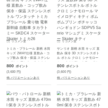
リコメン堂
リコメン堂
トミカ・プラレール 新柄 水筒
サンリオ 新柄 水筒 キッズ 直
キッズ 2WAY仕様 直飲み・コ
飲み 保冷 3D ステンレスボト
ップ飲み 保冷・保温 ステンレ
ル ボトル クロミ シナモロー
スボトル ワンタッチ トミカ
ル マイメロディ キティ ポム
800
800
ポイント
ポイント
プラレール 乗り物 電車 新幹
ポムプリン ポチャッコ ハンギ
線 自動車 タカラトミー SKDC
ョドン SDPV5 Sanrio マシュ
(3,600
円
)
(3,600
円
)
4 スケーター Skater トミカ26
グミ スケーター Skater キテ
他 バリエーションあり
他 バリエーションあり
ィ