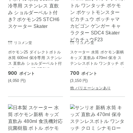
リコメン堂
リコメン堂
ポケモン25 ダイレクトボトル
スケーター 水筒 ポケモン新柄
水筒 600ml 保冷専用 ステンレ
キッズ 直飲み 470ml 保冷 ス
ス 直飲み ショルダーベルト付
テンレスボトル ワンタッチ ポ
き? ポケモン25 STCH6 スケー
ケモン ポケットモンスター ピ
900
700
ポイント
ポイント
ター Skater
カチュウ ポッチャマ カビゴン
ゲンガー キャラクター SDC4
(4,050
円
)
(3,150
円
)
Skater ピカチュウF23
他 バリエーションあり