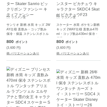
リコメン堂
リコメン堂
サンリオ 新柄 水筒 キッズ 2W
スケーター 水筒 ポケモン新柄
AY仕様 直飲み・コップ飲み
キッズ 2WAY仕様 直飲み470
保冷・保温 ステンレスボトル
ml・コップ飲み430ml 保冷・
クロミ シナモロール マイメロ
保温 ステンレスボトル ワンタ
800
800
ポイント
ポイント
ディ キティ SKDC4 スケータ
ッチ ポケモン ポケットモンス
ー Skater Sanrio ビックリボン
ター ピカチュウ キャラクター
(3,600
円
)
(3,600
円
)
ファンシー キティファンシー
SKDC4 Skater ピカチュウF23
他 バリエーションあり
他 バリエーションあり