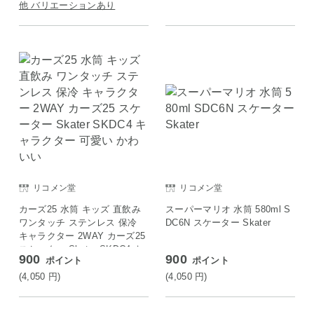
ラモノ
他 バリエーションあり
リコメン堂
リコメン堂
カーズ25 水筒 キッズ 直飲み
スーパーマリオ 水筒 580ml S
ワンタッチ ステンレス 保冷
DC6N スケーター Skater
キャラクター 2WAY カーズ25
スケーター Skater SKDC4 キ
900
900
ポイント
ポイント
ャラクター 可愛い かわいい
(4,050
円
)
(4,050
円
)