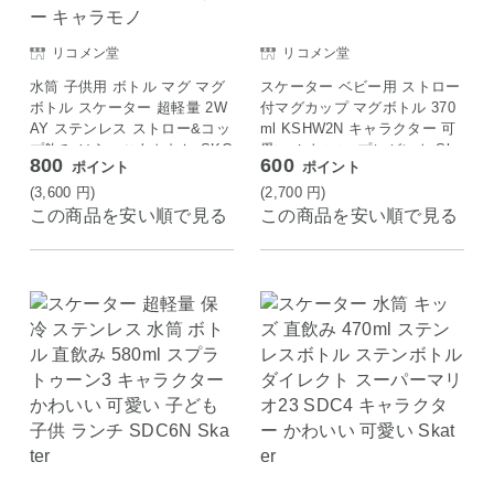
リコメン堂
リコメン堂
水筒 子供用 ボトル マグ マグ
スケーター ベビー用 ストロー
ボトル スケーター 超軽量 2W
付マグカップ マグボトル 370
AY ステンレス ストロー&コッ
ml KSHW2N キャラクター 可
プ飲み はらぺこあおむし SKC
愛い かわいい プレゼント Ska
800
600
ポイント
ポイント
P3 学校 遠足 保育園 幼稚園 キ
ter
ャラ キャラクター キャラモノ
(3,600
円
)
(2,700
円
)
この商品を安い順で見る
この商品を安い順で見る