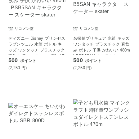
リコメン堂
リコメン堂
ディズニー Disney プリンセス
名探偵プリキュア 水筒 キッズ
ラプンツェル 水筒 ボトル キ
ワンタッチ プラスチック 直飲
ッズ ワンタッチ プラスチック
み ボトル 子供 かわいい 480m
直飲み 子供 かわいい 480ml P
l PSB5SAN キャラクター ス
500
500
ポイント
ポイント
SB5SAN キャラクター スケー
ケーター skater
ター skater
(2,250
円
)
(2,250
円
)