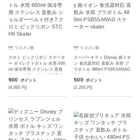
リコメン堂
リコメン堂
クロミ ビックリボン スケータ
スーパーキティ Disney 銀イオ
ー ダイレクトボトル 水筒 600
ン 食洗器対応 直飲み 水筒 プ
ml 保冷専用 ステンレス 直飲
ラボトル 480ml PSB5SANAG
み ショルダーベルト付き? ク
スケーター skater
900
500
ポイント
ポイント
ロミ ビックリボン STCH6 Sk
ater
(4,050
円
)
(2,250
円
)