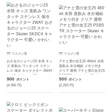
リコメン堂
リコメン堂
おさるのジョージ25 水筒 キッ
アナと雪の女王25 480ml 水筒
ズ 直飲み ワンタッチ ステン
直飲み 水分補給 メモリ付き
レス 保冷 キャラクター 2WAY
クリア 透明 アナと雪の女王25
おさるのジョージ25 スケータ
PSB5TR スケーター Skater
900
500
ポイント
ポイント
ー Skater SKDC4 キャラクタ
キャラクター 可愛い かわいい
ー 可愛い かわいい
(4,050
円
)
(2,250
円
)