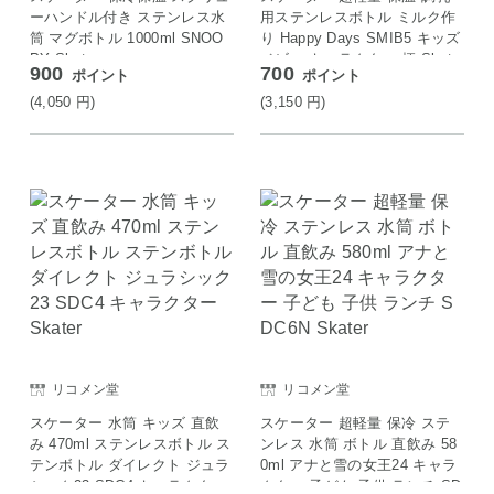
ーハンドル付き ステンレス水
用ステンレスボトル ミルク作
筒 マグボトル 1000ml SNOO
り Happy Days SMIB5 キッズ
PY Skater
ベビー キャラクター 柄 Skate
900
700
ポイント
ポイント
r
(4,050
円
)
(3,150
円
)
リコメン堂
リコメン堂
スケーター 水筒 キッズ 直飲
スケーター 超軽量 保冷 ステ
み 470ml ステンレスボトル ス
ンレス 水筒 ボトル 直飲み 58
テンボトル ダイレクト ジュラ
0ml アナと雪の女王24 キャラ
シック23 SDC4 キャラクター
クター 子ども 子供 ランチ SD