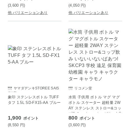
王 SKDC4 スケーター Skater
(3,600
円
)
(4,050
円
)
Disney アリエル24
他 バリエーションあり
他 バリエーションあり
ヤマダデンキSTOREE SAIS
リコメン堂
ON店
象印 ステンレスボトル TUFF
水筒 子供用 ボトル マグ マグ
タフ 1.5L SD-FX15-AA ブルー
ボトル スケーター 超軽量 2W
AY ステンレス ストロー&コッ
プ飲み いないいないばあつ! S
1,900
800
ポイント
ポイント
KCP3 学校 遠足 保育園 幼稚
園 キャラ キャラクター キャ
(8,550
円
)
(3,600
円
)