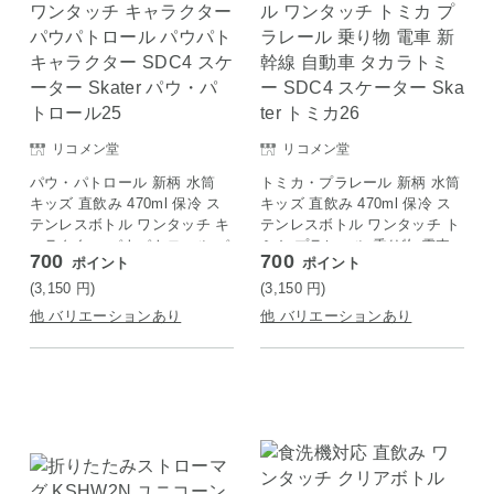
リコメン堂
リコメン堂
パウ・パトロール 新柄 水筒
トミカ・プラレール 新柄 水筒
キッズ 直飲み 470ml 保冷 ス
キッズ 直飲み 470ml 保冷 ス
テンレスボトル ワンタッチ キ
テンレスボトル ワンタッチ ト
ャラクター パウパトロール パ
ミカ プラレール 乗り物 電車
700
700
ポイント
ポイント
ウパト キャラクター SDC4 ス
新幹線 自動車 タカラトミー S
ケーター Skater パウ・パトロ
DC4 スケーター Skater トミ
(3,150
円
)
(3,150
円
)
ール25
カ26
他 バリエーションあり
他 バリエーションあり