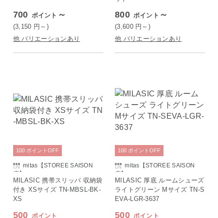
700
～
800
～
ポイント
ポイント
(3,150
円
～)
(3,600
円
～)
他 バリエーションあり
他 バリエーションあり
100
ポイント
OFF
100
ポイント
OFF
mitas【STOREE SAISON
mitas【STOREE SAISON
店】
店】
MILASIC 携帯スリッパ 収納袋
MILASIC 厚底 ルームシューズ
付き XSサイズ TN-MBSL-BK-
ライトグリーン Mサイズ TN-S
XS
EVA-LGR-3637
500
500
ポイント
ポイント