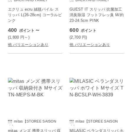
BACKYARD FAMILY
BACKYARD FAMILY
エクリュ ecru 絨毯パイル ス
GUEST IT スリッパ 抗菌加工
リッパ L(26-28cm) コーラルピ
消臭除湿 フットフレッ臭 M/約
ンク
23-24.5cm PINK
400
～
600
ポイント
ポイント
(1,800
円
～)
(2,700
円
)
他 バリエーションあり
他 バリエーションあり
mitas【STOREE SAISON
mitas【STOREE SAISON
店】
店】
mitas メンズ 携帯スリッパ 収
MILASIC ベランダスリッパ ホ