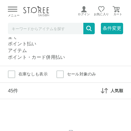
【熊本県での地震による影響について】
令和8年熊本地震に
よる配送遅延が発生しております。
ログイン
お気に入り
メニュー
スリッパ・ルームシューズ
ホーム・インテリア
条件変更
スリッパ・ルームシューズ
全て
ポイント払い
アイテム
ポイント・カード併用払い
在庫なしも表示
セール対象のみ
45件
人気順