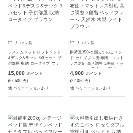
リコメン堂
リコメン堂
システムベッド ロフトベッド
耐荷重350kg 頑丈すのこベッ
&デスク&ラック 3点セット 子
ド セミダブル 敷布団・マット
供部屋 収納 ロータイプ ブラ
レス対応 高さ調整 3段階 ベッ
ウン
ドフレーム 天然木 木製 ライ
15,000
4,900
ポイント
ポイント
トブラウン
(67,500
円
)
(22,050
円
)
他 バリエーションあり
他 バリエーションあり