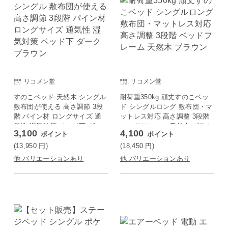
リコメン堂
リコメン堂
すのこベッド 天然木 シングル
耐荷重350kg 頑丈すのこベッ
敷布団が使える 高さ調節 3段
ド シングルロング 敷布団・マ
階 パイン材 ロングサイズ 通
ットレス対応 高さ調整 3段階
気性 湿気対策 ベッド下 ダー
ベッドフレーム 天然木 ブラウ
3,100
4,100
ポイント
ポイント
クブラウン
ン
(13,950
円
)
(18,450
円
)
他 バリエーションあり
他 バリエーションあり