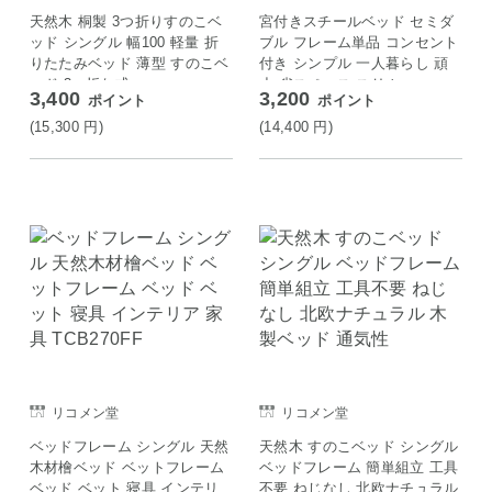
天然木 桐製 3つ折りすのこベ
宮付きスチールベッド セミダ
ッド シングル 幅100 軽量 折
ブル フレーム単品 コンセント
りたたみベッド 薄型 すのこベ
付き シンプル 一人暮らし 頑
ッド 3つ折れ式
丈 省スペース スリム
3,400
3,200
ポイント
ポイント
(15,300
円
)
(14,400
円
)
リコメン堂
リコメン堂
ベッドフレーム シングル 天然
天然木 すのこベッド シングル
木材檜ベッド ベットフレーム
ベッドフレーム 簡単組立 工具
ベッド ベット 寝具 インテリ
不要 ねじなし 北欧ナチュラル