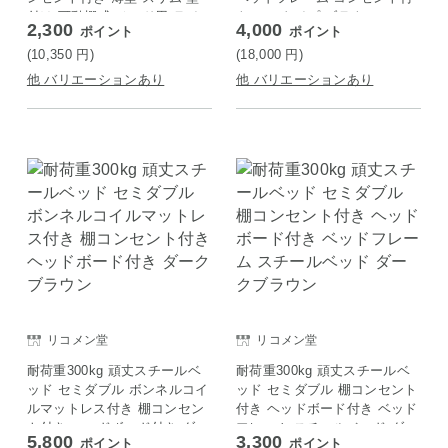
付け 可動棚式 ベッド用 ライ
き ロータイプ ブラウン
2,300
4,000
ポイント
ポイント
トブラウン
(10,350
円
)
(18,000
円
)
他 バリエーションあり
他 バリエーションあり
リコメン堂
リコメン堂
耐荷重300kg 頑丈スチールベ
耐荷重300kg 頑丈スチールベ
ッド セミダブル ボンネルコイ
ッド セミダブル 棚コンセント
ルマットレス付き 棚コンセン
付き ヘッドボード付き ベッド
ト付き ヘッドボード付き ダー
フレーム スチールベッド ダー
5,800
3,300
ポイント
ポイント
クブラウン
クブラウン