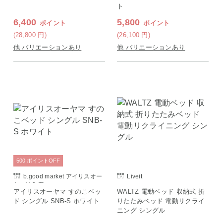
ト
6,400
5,800
ポイント
ポイント
(28,800
円
)
(26,100
円
)
他 バリエーションあり
他 バリエーションあり
500
ポイント
OFF
b.good market アイリスオー
Liveit
ヤマ特集店
アイリスオーヤマ すのこベッ
WALTZ 電動ベッド 収納式 折
ド シングル SNB-S ホワイト
りたたみベッド 電動リクライ
ニング シングル