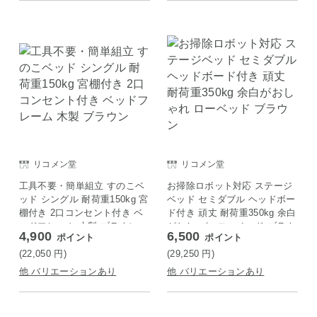
リコメン堂
リコメン堂
工具不要・簡単組立 すのこベ
お掃除ロボット対応 ステージ
ッド シングル 耐荷重150kg 宮
ベッド セミダブル ヘッドボー
棚付き 2口コンセント付き ベ
ド付き 頑丈 耐荷重350kg 余白
ッドフレーム 木製 ブラウン
がおしゃれ ローベッド ブラウ
4,900
6,500
ポイント
ポイント
ン
(22,050
円
)
(29,250
円
)
他 バリエーションあり
他 バリエーションあり