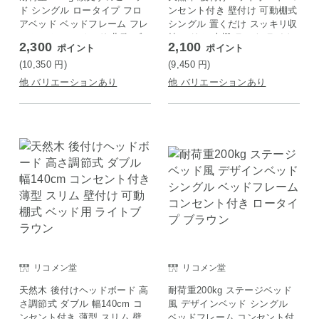
ド シングル ロータイプ フロ
ンセント付き 壁付け 可動棚式
アベッド ベッドフレーム フレ
シングル 置くだけ スッキリ収
ームのみ ローベッド 北欧 ブ
納 スリム 本棚 ラック ライト
2,300
2,100
ポイント
ポイント
ラック
ブラウン
(10,350
円
)
(9,450
円
)
他 バリエーションあり
他 バリエーションあり
リコメン堂
リコメン堂
天然木 後付けヘッドボード 高
耐荷重200kg ステージベッド
さ調節式 ダブル 幅140cm コ
風 デザインベッド シングル
ンセント付き 薄型 スリム 壁
ベッドフレーム コンセント付