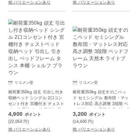
他 バリエーションあり
他 バリエーションあり
リコメン堂
リコメン堂
耐荷重350kg 頑丈 引出し付き
耐荷重350kg 頑丈すのこベッ
収納ベッド シングル 2口コン
ド セミシングル 敷布団・マッ
セント付き 宮棚付き チェスト
トレス対応 高さ調整 3段階 ベ
ベッド 収納ベッド 引出し 引
ッドフレーム 天然木 ライトブ
4,900
3,200
ポイント
ポイント
き出し ベッドフレーム タンス
ラウン
本棚 シェルフ ブラウン
(22,050
円
)
(14,400
円
)
他 バリエーションあり
他 バリエーションあり