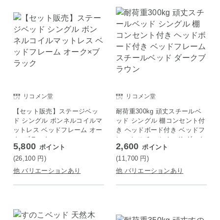
リコメン堂
リコメン堂
【セット販売】ステージベッ
耐荷重300kg 頑丈スチールベ
ド シングル ボンネルコイルマ
ッド シングル 棚コンセント付
ットレス ベッドフレーム オー
き ヘッドボード付き ベッドフ
ク×ブラック
レーム スチールベッド ダーク
5,800
2,600
ポイント
ポイント
ブラウン
(26,100
円
)
(11,700
円
)
他 バリエーションあり
他 バリエーションあり