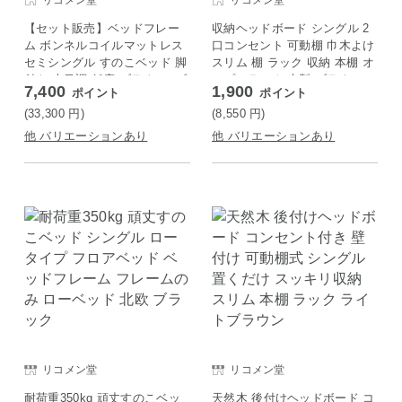
リコメン堂
リコメン堂
【セット販売】ベッドフレー
収納ヘッドボード シングル 2
ム ボンネルコイルマットレス
口コンセント 可動棚 巾木よけ
セミシングル すのこベッド 脚
スリム 棚 ラック 収納 本棚 オ
付き 木目調 低床 ブラウン×ブ
ープンラック 木製 ブラウン
7,400
1,900
ポイント
ポイント
ラック
(33,300
円
)
(8,550
円
)
他 バリエーションあり
他 バリエーションあり
リコメン堂
リコメン堂
耐荷重350kg 頑丈すのこベッ
天然木 後付けヘッドボード コ