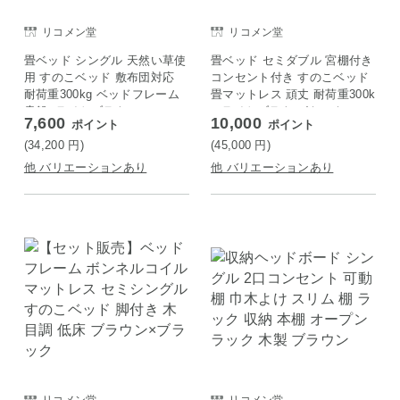
リコメン堂
リコメン堂
畳ベッド シングル 天然い草使
畳ベッド セミダブル 宮棚付き
用 すのこベッド 敷布団対応
コンセント付き すのこベッド
耐荷重300kg ベッドフレーム
畳マットレス 頑丈 耐荷重300k
貴船×ライトブラウン
g ライトブラウン/キフネ
7,600
10,000
ポイント
ポイント
(34,200
円
)
(45,000
円
)
他 バリエーションあり
他 バリエーションあり