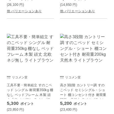
(26,100
円
)
(14,850
円
)
他 バリエーションあり
他 バリエーションあり
リコメン堂
リコメン堂
工具不要・簡単組立 すのこベ
高さ3段階 カントリー調 すの
ッド シングル 耐荷重350kg 棚
こベッド セミシングル・ショ
なし ベッドフレーム 木製 頑
ート 棚コンセント付き 耐荷重
丈 北欧 ネジ無し ライトブラ
200kg 天然木 ライトブラウン
5,300
5,200
ポイント
ポイント
ウン
(23,850
円
)
(23,400
円
)