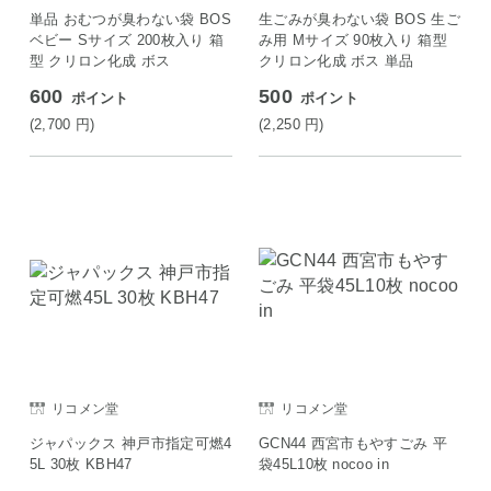
単品 おむつが臭わない袋 BOS
生ごみが臭わない袋 BOS 生ご
ベビー Sサイズ 200枚入り 箱
み用 Mサイズ 90枚入り 箱型
型 クリロン化成 ボス
クリロン化成 ボス 単品
600
500
ポイント
ポイント
(2,700
円
)
(2,250
円
)
リコメン堂
リコメン堂
ジャパックス 神戸市指定可燃4
GCN44 西宮市もやすごみ 平
5L 30枚 KBH47
袋45L10枚 nocoo in