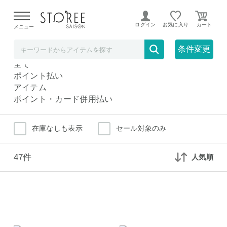
【熊本県での地震による影響について】
令和8年熊本地震に
よる配送遅延が発生しております。
ログイン
お気に入り
メニュー
袋
ホーム・インテリア
条件変更
袋
全て
ポイント払い
アイテム
ポイント・カード併用払い
在庫なしも表示
セール対象のみ
47件
人気順