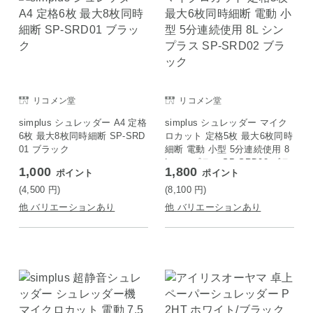
リコメン堂
リコメン堂
simplus シュレッダー A4 定格
simplus シュレッダー マイク
6枚 最大8枚同時細断 SP-SRD
ロカット 定格5枚 最大6枚同時
01 ブラック
細断 電動 小型 5分連続使用 8
L シンプラス SP-SRD02 ブラ
1,000
1,800
ポイント
ポイント
ック
(4,500
円
)
(8,100
円
)
他 バリエーションあり
他 バリエーションあり