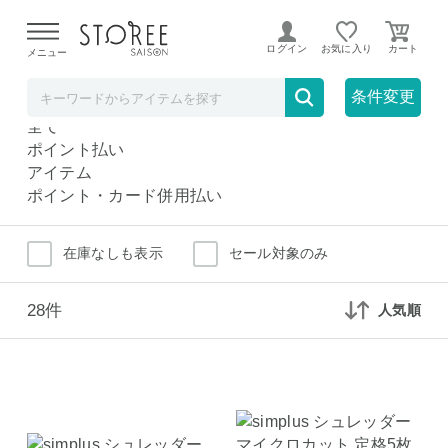
【熊本県での地震による影響について】
令和8年熊本地震に
よる配送遅延が発生しております。
ログイン
お気に入り
メニュー
シュレッダー
家電
条件変更
シュレッダー
全て
ポイント払い
アイテム
ポイント・カード併用払い
在庫なしも表示
セール対象のみ
28件
人気順