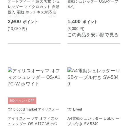
オートフィード 最大70枚 シュ
電動シュレッダー USBケーブ
レッダー マイクロカット 自動
ル付
投入 電動 ホッチキス対応 自
動細断 家庭用 オフィス 業務
2,900
1,400
ポイント
ポイント
用 CD カード 20L simplus シ
ンプラス SP-SRD04 ブラック
(13,050
円
)
(6,300
円
)
この商品を安い順で見る
500
ポイント
OFF
b.good market アイリスオー
Liveit
ヤマ特集店
アイリスオーヤマ オフィスシ
A4電動シュレッダー USBケー
ュレッダー OS-A17C-W ホワ
ブル付き SV-5349