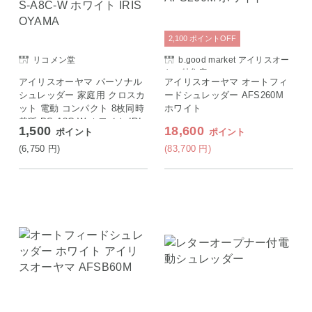
2,100
ポイント
OFF
リコメン堂
b.good market アイリスオー
ヤマ特集店
アイリスオーヤマ パーソナル
アイリスオーヤマ オートフィ
シュレッダー 家庭用 クロスカ
ードシュレッダー AFS260M
ット 電動 コンパクト 8枚同時
ホワイト
裁断 PS-A8C-W ホワイト IRI
1,500
18,600
ポイント
ポイント
S OYAMA
(6,750
円
)
(83,700
円
)