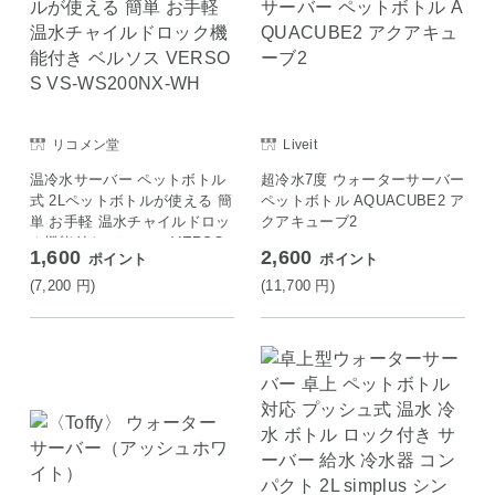
リコメン堂
Liveit
温冷水サーバー ペットボトル
超冷水7度 ウォーターサーバー
式 2Lペットボトルが使える 簡
ペットボトル AQUACUBE2 ア
単 お手軽 温水チャイルドロッ
クアキューブ2
ク機能付き ベルソス VERSO
1,600
2,600
ポイント
ポイント
S VS-WS200NX-WH
(7,200
円
)
(11,700
円
)