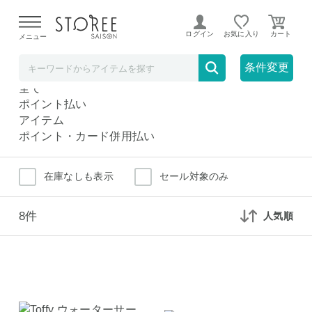
【熊本県での地震による影響について】
令和8年熊本地震に
よる配送遅延が発生しております。
ログイン
お気に入り
メニュー
ウォーターサーバー
家電
条件変更
ウォーターサーバー
全て
ポイント払い
アイテム
ポイント・カード併用払い
在庫なしも表示
セール対象のみ
8件
人気順