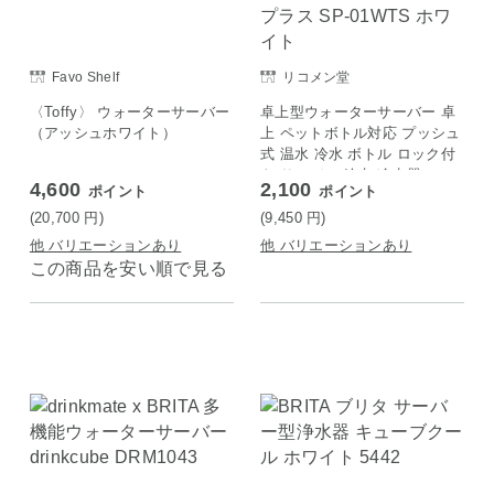
Favo Shelf
リコメン堂
〈Toffy〉 ウォーターサーバー
卓上型ウォーターサーバー 卓
（アッシュホワイト）
上 ペットボトル対応 プッシュ
式 温水 冷水 ボトル ロック付
き サーバー 給水 冷水器 コン
4,600
2,100
ポイント
ポイント
パクト 2L simplus シンプラス
SP-01WTS ホワイト
(20,700
円
)
(9,450
円
)
他 バリエーションあり
他 バリエーションあり
この商品を安い順で見る