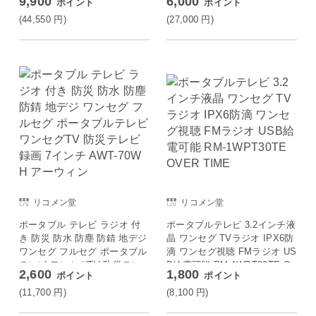
9,900
6,000
ポイント
ポイント
(44,550
円
)
(27,000
円
)
リコメン堂
リコメン堂
ポータブル テレビ ラジオ 付
ポータブルテレビ 3.2インチ液
き 防災 防水 防塵 防錆 地デジ
晶 ワンセグ TVラジオ IPX6防
ワンセグ フルセグ ポータブル
滴 ワンセグ視聴 FMラジオ US
テレビ ワンセグTV 防災テレ
B給電可能 RM-1WPT30TE O
2,600
1,800
ポイント
ポイント
ビ 録画 7インチ AWT-70WH
VER TIME
アーウィン
(11,700
円
)
(8,100
円
)