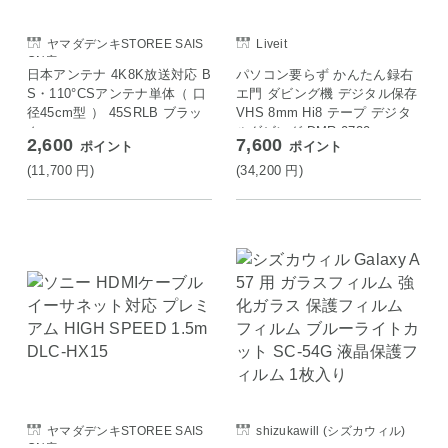
ヤマダデンキSTOREE SAIS
Liveit
ON店
日本アンテナ 4K8K放送対応 B
パソコン要らず かんたん録右
S・110°CSアンテナ単体（ 口
エ門 ダビング機 デジタル保存
径45cm型 ） 45SRLB ブラッ
VHS 8mm Hi8 テープ デジタ
ク
ルダビング DMR-0720
2,600
7,600
ポイント
ポイント
(11,700
円
)
(34,200
円
)
ヤマダデンキSTOREE SAIS
shizukawill (シズカウィル)
ON店