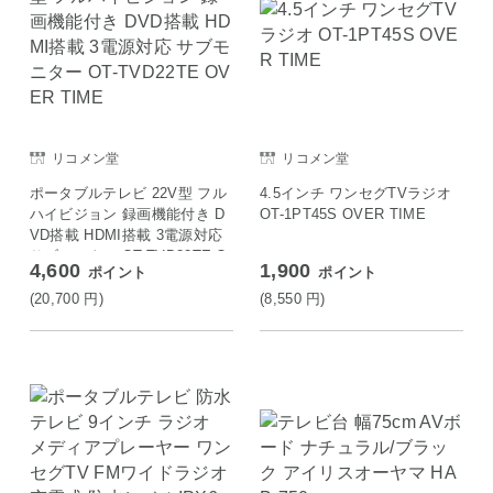
リコメン堂
リコメン堂
ポータブルテレビ 22V型 フル
4.5インチ ワンセグTVラジオ
ハイビジョン 録画機能付き D
OT-1PT45S OVER TIME
VD搭載 HDMI搭載 3電源対応
サブモニター OT-TVD22TE O
4,600
1,900
ポイント
ポイント
VER TIME
(20,700
円
)
(8,550
円
)