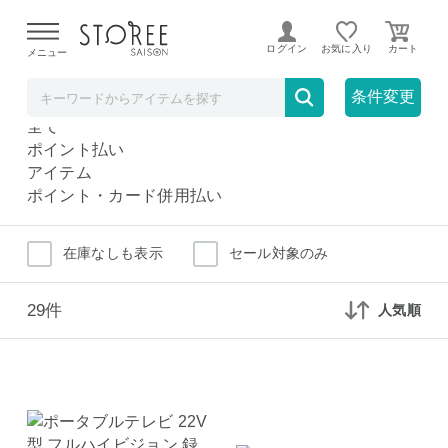
【熊本県での地震による影響について】
令和8年熊本地震に
よる配送遅延が発生しております。
ログイン
お気に入り
メニュー
その他TV・レコーダー
家電
条件変更
その他TV・レコーダー
全て
ポイント払い
アイテム
ポイント・カード併用払い
在庫なしも表示
セール対象のみ
29件
人気順