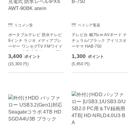
リコメン堂
ベイシア電器
ポータブルテレビ 防水テレビ
テレビ台 幅75cm AVボード ナ
9インチ ラジオ メディアプレ
チュラル/ブラック アイリスオ
ーヤー ワンセグTV FMワイド
ーヤマ HAB-750
ラジオ 充電式 防水レベルIPX
3,400
1,300
ポイント
ポイント
6 AWT-90BK arwin
(15,300
円
)
(5,850
円
)