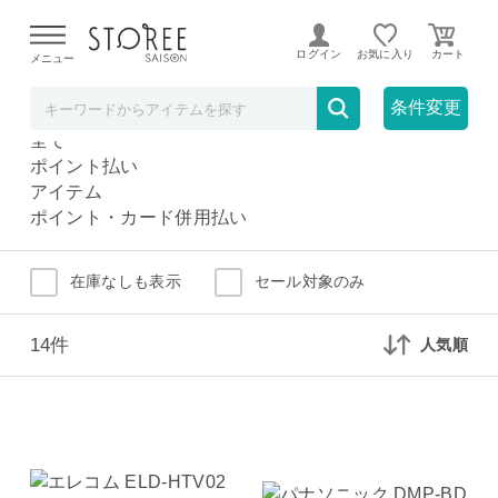
【熊本県での地震による影響について】
令和8年熊本地震に
よる配送遅延が発生しております。
ログイン
お気に入り
メニュー
ハードディスク
家電
条件変更
ハードディスク
全て
ポイント払い
アイテム
ポイント・カード併用払い
在庫なしも表示
セール対象のみ
14件
人気順