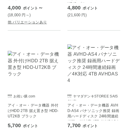
KR/S ブラック
4,000
～
4,800
ポイント
ポイント
(18,000
円
～)
(21,600
円
)
他 バリエーションあり
お祝い膳.com
ヤマダデンキSTOREE SAIS
ON店
アイ・オー・データ機器 外付
アイ・オー・データ機器 AVH
けHDD 2TB 据え置き型 HDD-
D-AS4 パナソニック推奨 録画
UT2KB ブラック
用ハードディスク 24時間連続
録画／4K対応 4TB AVHDAS4
5,700
7,700
ポイント
ポイント