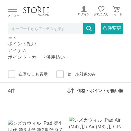
【熊本県での地震による影響について】
令和8年熊本地震に
よる配送遅延が発生しております。
ログイン
お気に入り
メニュー
タブレット液晶保護フィルム
家電
条件変更
タブレット液晶保護フィルム
全て
ポイント払い
アイテム
ポイント・カード併用払い
在庫なしも表示
セール対象のみ
4件
価格・ポイントが低い順