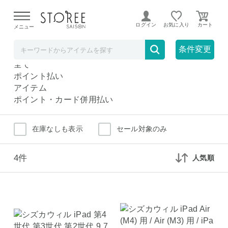
【熊本県での地震による影響について】
令和8年熊本地震に
よる配送遅延が発生しております。
ログイン
お気に入り
メニュー
タブレット液晶保護フィルム
家電
条件変更
タブレット液晶保護フィルム
全て
ポイント払い
アイテム
ポイント・カード併用払い
在庫なしも表示
セール対象のみ
4件
人気順