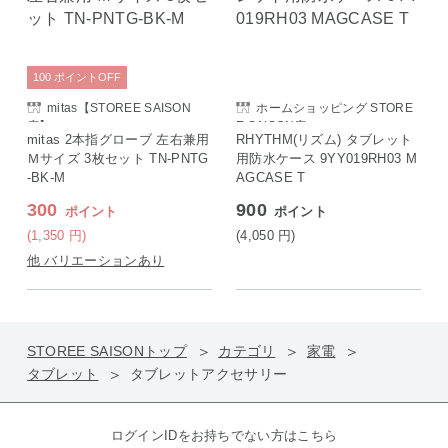
100
ポイント
OFF
mitas【STOREE SAISON
ホームショッピング STORE
店】
E SAISON店
mitas 2本指グローブ 左右兼用
RHYTHM(リズム) タブレット
Ｍサイズ 3枚セット TN-PNTG
用防水ケース 9YY019RH03 M
-BK-M
AGCASE T
300
900
ポイント
ポイント
(1,350
円
)
(4,050
円
)
他 バリエーションあり
STOREE SAISONトップ
カテゴリ
家電
タブレット
タブレットアクセサリー
ログインIDをお持ちでない方はこちら