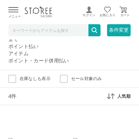
【熊本県での地震による影響について】
令和8年熊本地震に
よる配送遅延が発生しております。
ログイン
お気に入り
メニュー
タブレットアクセサリー
家電
条件変更
タブレットアクセサリー
全て
ポイント払い
アイテム
ポイント・カード併用払い
在庫なしも表示
セール対象のみ
4件
人気順