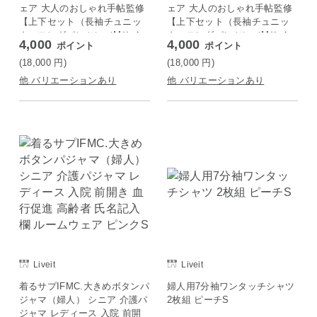
ェア 大人のおしゃれ手帖監修
ェア 大人のおしゃれ手帖監修
【上下セット（長袖チュニッ
【上下セット（長袖チュニッ
ク・ロングパンツ）／Mサイ
ク・ロングパンツ）／Mサイ
4,000
4,000
ポイント
ポイント
ズ】グレージュ
ズ】パープル
(18,000
円
)
(18,000
円
)
他 バリエーションあり
他 バリエーションあり
Liveit
Liveit
着るサプIFMC.大きめボタンパ
婦人用7分袖ワンタッチシャツ
ジャマ（婦人） シニア 介護パ
2枚組 ピーチS
ジャマ レディース 入院 前開