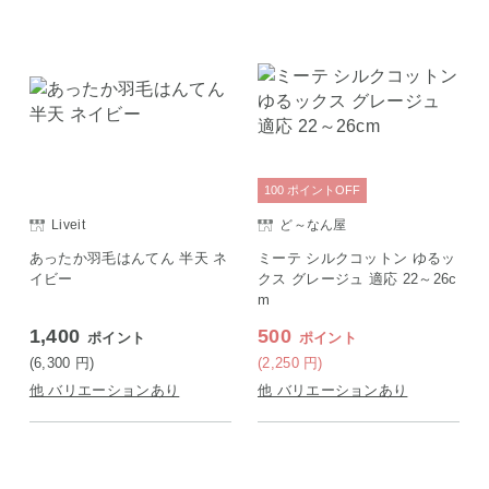
100
ポイント
OFF
Liveit
ど～なん屋
あったか羽毛はんてん 半天 ネ
ミーテ シルクコットン ゆるッ
イビー
クス グレージュ 適応 22～26c
m
1,400
500
ポイント
ポイント
(6,300
円
)
(2,250
円
)
他 バリエーションあり
他 バリエーションあり