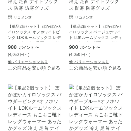
リコメン堂
リコメン堂
【単品2個セット】 ぽかぽかカ
【単品2個セット】 ぽかぽかカ
イロソックス オフホワイトピ
イロソックス ベージュホワイ
ンク LDKルームソックス レデ
ト LDKルームソックス レディ
ィース もこもこ靴下 レッグウ
ース もこもこ靴下 レッグウォ
900
～
900
～
ポイント
ポイント
ォーマー あったかグッズ 冷え
ーマー あったかグッズ 冷え
足首 ナイトソックス 防寒 防
足首 ナイトソックス 防寒 防
(4,050
円
～)
(4,050
円
～)
寒グッズ
寒グッズ
他 バリエーションあり
他 バリエーションあり
この商品を安い順で見る
この商品を安い順で見る