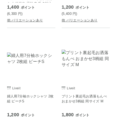
き 血行促進 高齢者 氏名記入
1,400
1,200
ポイント
ポイント
欄 ルームウェア ピンクS
(6,300
円
)
(5,400
円
)
他 バリエーションあり
他 バリエーションあり
Liveit
Liveit
婦人用7分袖ホックシャツ 2枚
プリント裏起毛お洒落もんぺ
組 ピーチS
おまかせ3柄組 同サイズ M
1,200
1,800
ポイント
ポイント