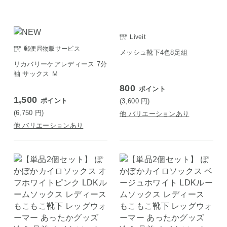
Liveit
郵便局物販サービス
メッシュ靴下4色8足組
リカバリーケアレディース 7分
袖 サックス Ｍ
800
ポイント
1,500
ポイント
(3,600
円
)
(6,750
円
)
他 バリエーションあり
他 バリエーションあり