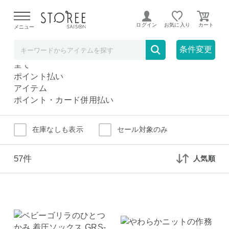
【熊本県での地震による影響について】
令和8年熊本地震に
よる配送遅延が発生しております。
ログイン
お気に入り
メニュー
レディースナイトウェア・ルームウェア
ファッション
条件変更
レディースナイトウェア・ルームウェア
全て
ポイント払い
アイテム
ポイント・カード併用払い
在庫なしも表示
セール対象のみ
57件
人気順