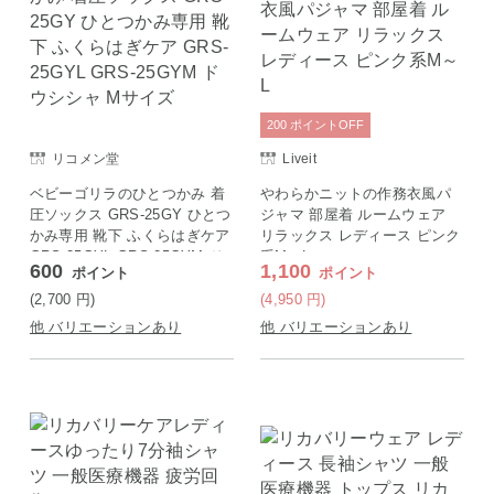
200
ポイント
OFF
リコメン堂
Liveit
ベビーゴリラのひとつかみ 着
やわらかニットの作務衣風パ
圧ソックス GRS-25GY ひとつ
ジャマ 部屋着 ルームウェア
かみ専用 靴下 ふくらはぎケア
リラックス レディース ピンク
GRS-25GYL GRS-25GYM ド
系M～L
600
1,100
ポイント
ポイント
ウシシャ Mサイズ
(2,700
円
)
(4,950
円
)
他 バリエーションあり
他 バリエーションあり