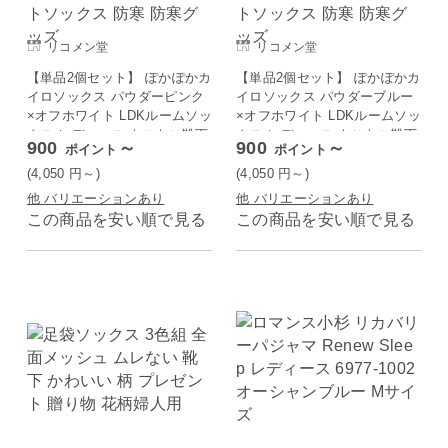
リコメン堂
リコメン堂
【単品2個セット】 ぽかぽかカ
【単品2個セット】 ぽかぽかカ
イロソックス パウダーピンク
イロソックス パウダーブルー
×オフホワイト LDKルームソッ
×オフホワイト LDKルームソッ
クス レディース もこもこ靴下
クス レディース もこもこ靴下
900
～
900
～
ポイント
ポイント
レッグウォーマー あったかグ
レッグウォーマー あったかグ
ッズ 冷え 足首 ナイトソック
ッズ 冷え 足首 ナイトソック
(4,050
円
～)
(4,050
円
～)
ス 防寒 防寒グッズ
ス 防寒 防寒グッズ
他 バリエーションあり
他 バリエーションあり
この商品を安い順で見る
この商品を安い順で見る