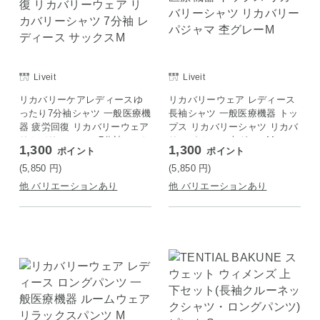
Liveit
Liveit
リカバリーケアレディースゆ
リカバリーウェア レディース
ったり7分袖シャツ 一般医療機
長袖シャツ 一般医療機器 トッ
器 疲労回復 リカバリーウェア
プス リカバリーシャツ リカバ
リカバリーシャツ 7分袖 レデ
リーパジャマ 杢グレーM
1,300
1,300
ポイント
ポイント
ィース サックスM
(5,850
円
)
(5,850
円
)
他 バリエーションあり
他 バリエーションあり