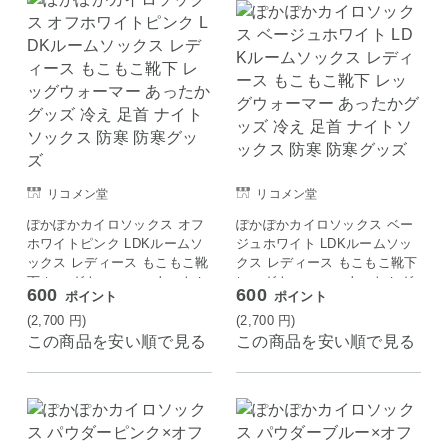
リコメン堂
リコメン堂
ぽかぽかカイロソックス オフ
ぽかぽかカイロソックス ベー
ホワイトピンク LDKルームソ
ジュホワイト LDKルームソッ
ックス レディース もこもこ靴
クス レディース もこもこ靴下
下 レッグウォーマー あったか
レッグウォーマー あったかグ
600
600
ポイント
ポイント
グッズ 冷え 足首 ナイトソッ
ッズ 冷え 足首 ナイトソック
クス 防寒 防寒グッズ
ス 防寒 防寒グッズ
(2,700
円
)
(2,700
円
)
この商品を安い順で見る
この商品を安い順で見る