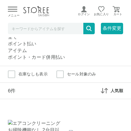
【熊本県での地震による影響について】
令和8年熊本地震に
よる配送遅延が発生しております。
ログイン
お気に入り
メニュー
ハウスクリーニング
サービス・体験
条件変更
ハウスクリーニング
全て
ポイント払い
アイテム
ポイント・カード併用払い
在庫なしも表示
セール対象のみ
6件
人気順