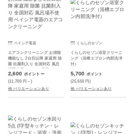
ベイシア電器
くらしのセゾン
エアコンクリーニング お掃除
くらしのセゾン浴室クリーニ
機能なし 2台目以降 家庭用 除
ング（浴槽エプロン内部洗浄
菌 抗菌剤入り 全国対応 風呂
付）
場不使用 ベイシア電器のエア
2,600
～
5,700
ポイント
ポイント
コンクリーニング
(11,700
円
～)
(25,650
円
)
他 バリエーションあり
他 バリエーションあり