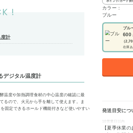
ポイント/カード併
カラー：
K !
ブルー
ブル
600
温度計
（2,7
在庫あ
るデジタル温度計
酵温度や加熱調理食材の中心温度の確認に最
てるので、火元から手を離して使えます。ま
表示を固定できるホールド機能付きなど使いやすい
発送目安につ
10営業日以内
【夏季休業の