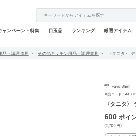
配送遅延が発生しております。
キャンペーン・特集
目玉品
ランキング
厳選アイテム
用品・調理道具
その他キッチン用品・調理道具
〈タニタ〉 
Favo Shelf
商品コード：AA0003-
〈タニタ〉
600
ポイ
(2,700
円
)