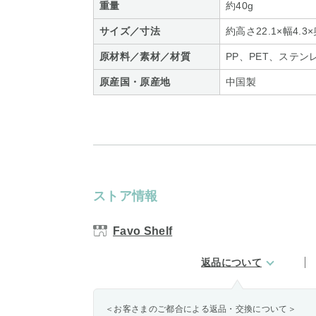
重量
約40g
サイズ／寸法
約高さ22.1×幅4.3×
原材料／素材／材質
PP、PET、ステン
原産国・原産地
中国製
ストア情報
Favo Shelf
返品について
＜お客さまのご都合による返品・交換について＞