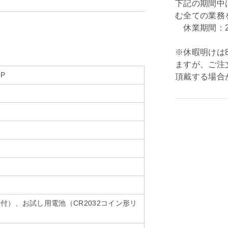
下記の期間中
む全ての業務
休業期間：202
※休暇明けは8
ますが、ご注
-P
頂戴する場合
付）、お試し用電池（CR2032コイン形リ