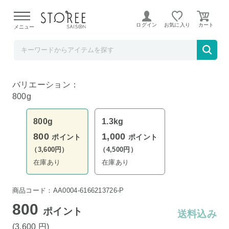
【熊本県での地震による影響について】
令和8年熊本地震に
よる配送遅延が発生しております。
ログイン
お気に入り
メニュー
郵便局物販サービス
尾鷲の味ひもの 800ｇ
バリエーション：
800g
800g
1.3kg
800
1,000
ポイント
ポイント
（3,600円）
（4,500円）
在庫あり
在庫あり
商品コード：AA0004-6166213726-P
800
ポイント
送料込み
(3,600
円
)