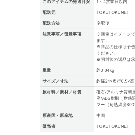
このアイテムの発送目安
1～4営業日以内
配送元
TOKUTOKUNET
配送方法
宅配便
注意事項／留意事項
※画像はイメージ
ます。
※商品の仕様は予
ください。
※開封後の返品は
重量
約0.84kg
サイズ／寸法
約幅24×奥行8.5×高
原材料／素材／材質
砥石/アルミナ質研磨
座/ABS樹脂（耐熱
マー（耐熱温度80
原産国・原産地
中国
販売者
TOKUTOKUNET