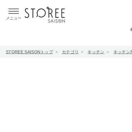
【熊本県での地震による影響について】
令和8年熊本地震による
メニュー
STOREE SAISONトップ
カテゴリ
キッチン
キッチン