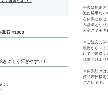
にくく研ぎやすい！
平素は格別の
誠に勝手ながら弊
を休業とさせて
み営業となり
何卒ご了承の
砥石 #1000
※ご注文に関
履歴からスト
にてご連絡く
休業明けより
乾きにくく研ぎやすい！
※休業明けは
商品着日指定
ございます。
きます
ん