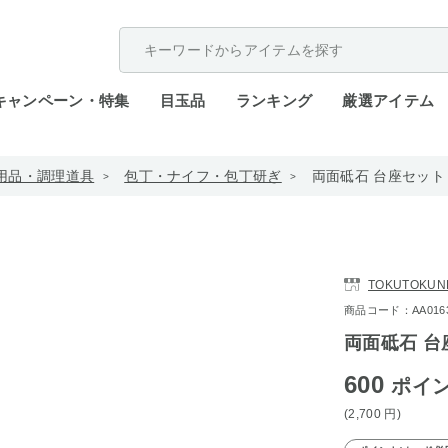
配送遅延が発生しております。
キャンペーン・特集
目玉品
ランキング
厳選アイテム
用品・調理道具
包丁・ナイフ・包丁研ぎ
両面砥石 台座セット
TOKUTOKUN
商品コード：AA0163-4
両面砥石 台
600
ポイ
(2,700
円
)