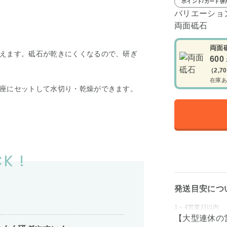
ポイント/カード併
バリエーショ
両面砥石
両面
えます。砥石が乾きにくくなるので、研ぎ
600
（2,7
在庫あ
座にセットして水切り・乾燥ができます。
K !
発送目安につ
1～4営業日以内
【大型連休の