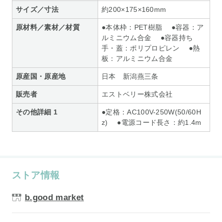
サイズ／寸法
約200×175×160mm
原材料／素材／材質
●本体枠：PET樹脂 ●容器：ア
ルミニウム合金 ●容器持ち
手・蓋：ポリプロピレン ●熱
板：アルミニウム合金
原産国・原産地
日本 新潟燕三条
販売者
エストベリー株式会社
その他詳細 1
●定格：AC100V-250W(50/60H
z) ●電源コード長さ：約1.4m
ストア情報
b.good market