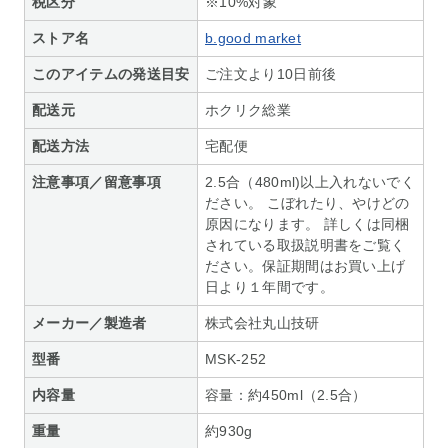
税区分
※10%対象
ストア名
b.good market
このアイテムの発送目安
ご注文より10日前後
配送元
ホクリク総業
配送方法
宅配便
注意事項／留意事項
2.5合（480ml)以上入れないでく
ださい。 こぼれたり、やけどの
原因になります。 詳しくは同梱
されている取扱説明書をご覧く
ださい。保証期間はお買い上げ
日より１年間です。
メーカー／製造者
株式会社丸山技研
型番
MSK-252
内容量
容量：約450ml（2.5合）
重量
約930g