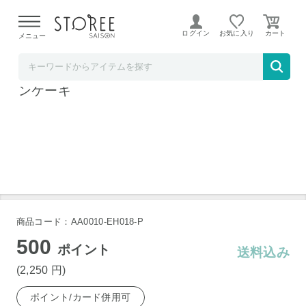
【熊本県での地震による影響について】
令和8年熊本地震に
よる配送遅延が発生しております。
ログイン
お気に入り
メニュー
CLIP CAFE
エッグハウス川北 ハートチョコバナナシフォ
ンケーキ
商品コード：AA0010-EH018-P
500
ポイント
送料込み
(2,250
円
)
ポイント/カード併用可