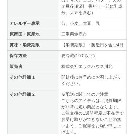
オ豆/乳化剤、香料（一部に乳成
分、大豆を含む）
アレルギー表示
卵、小麦、大豆、乳
原産国・原産地
三重県鈴鹿市
賞味・消費期限
【消費期限】：製造日を含む4日
保存方法
要冷蔵(10℃以下)
販売者
株式会社エッグハウス川北
その他詳細 1
開封後はお早めにお召し上がり
ください。
その他詳細 2
※配送に関してのご注意
こちらのアイテムは、消費期限
が非常に短い商品となります。
ご注文後の1週間程度ご不在等で
お受け取りができないことの無
いよう、ご配慮をお願い申し上
げます。