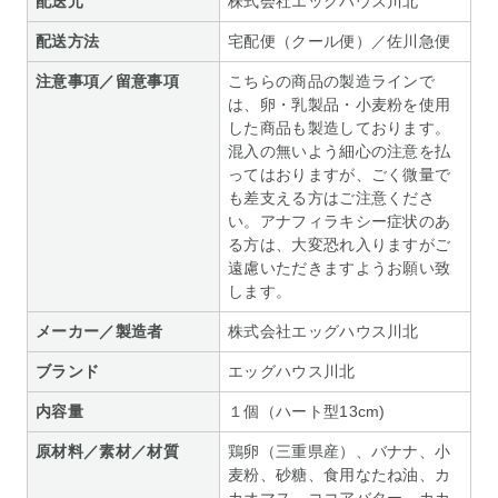
配送元
株式会社エッグハウス川北
配送方法
宅配便（クール便）／佐川急便
注意事項／留意事項
こちらの商品の製造ラインで
は、卵・乳製品・小麦粉を使用
した商品も製造しております。
混入の無いよう細心の注意を払
ってはおりますが、ごく微量で
も差支える方はご注意くださ
い。アナフィラキシー症状のあ
る方は、大変恐れ入りますがご
遠慮いただきますようお願い致
します。
メーカー／製造者
株式会社エッグハウス川北
ブランド
エッグハウス川北
内容量
１個（ハート型13cm)
原材料／素材／材質
鶏卵（三重県産）、バナナ、小
麦粉、砂糖、食用なたね油、カ
カオマス、ココアバター、カカ