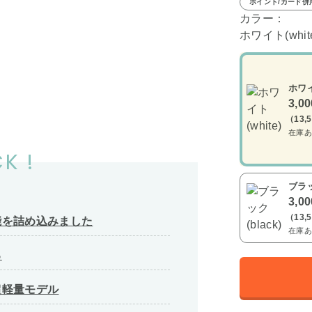
ポイント/カード併
カラー：
ホワイト(whit
ホワイ
3,0
（13,
在庫あ
K !
ブラッ
3,0
（13,
能を詰め込みました
在庫あ
る
超軽量モデル