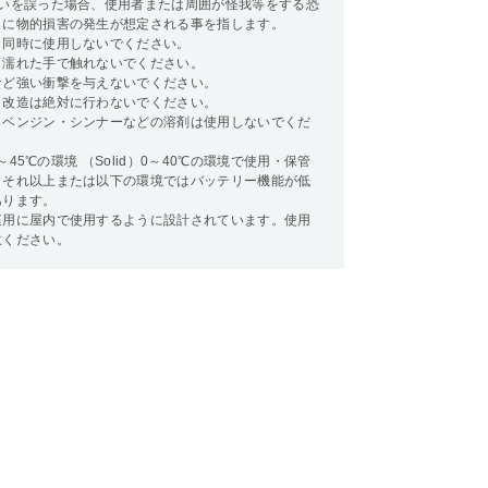
扱いを誤った場合、使用者または周囲が怪我等をする恐
らに物的損害の発生が想定される事を指します。
と同時に使用しないでください。
り濡れた手で触れないでください。
など強い衝撃を与えないでください。
・改造は絶対に行わないでください。
・ベンジン・シンナーなどの溶剤は使用しないでくだ
10～45℃の環境 （Solid）0～40℃の環境で使用・保管
。それ以上または以下の環境ではバッテリー機能が低
あります。
庭用に屋内で使用するように設計されています。使用
意ください。