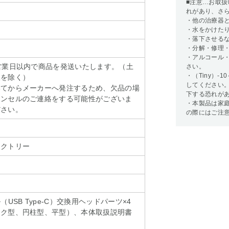
■注意…お取
れがあり、さ
・他の治療器
・水をかけた
・落下させる
・分解・修理
・アルコール
営業日以内で商品を発送いたします。（土
さい。
・（Tiny）-
暇を除く）
してください
いてからメーカーへ発注するため、欠品の場
下する恐れが
ャンセルのご連絡をする可能性がございま
・本製品は家
ださい。
の際にはご注
ァクトリー
（USB Type-C）交換用ヘッドパーツ×4
ーク型、円柱型、平型）、本体取扱説明書