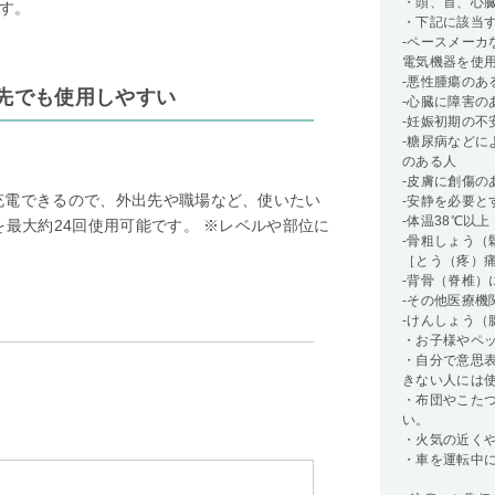
・頭、首、心
す。
・下記に該当
-ペースメー
電気機器を使
-悪性腫瘍のあ
出先でも使用しやすい
-心臓に障害の
-妊娠初期の不
-糖尿病など
のある人
-皮膚に創傷の
充電できるので、外出先や職場など、使いたい
-安静を必要と
-体温38℃以
を最大約24回使用可能です。 ※レベルや部位に
-骨粗しょう
［とう（疼）
-背骨（脊椎
-その他医療機
-けんしょう（
・お子様やペ
・自分で意思
きない人には
・布団やこた
い。
・火気の近く
・車を運転中