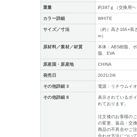
重量
約387ｇ（交換用
カラー詳細
WHITE
サイズ／寸法
（約）高さ165×長さ
m）
原材料／素材／材質
本体：ABS樹脂、
脂、EVA
原産国・原産地
CHINA
発売日
2021/2/6
その他詳細 3
電源：リチウムイオン二
その他詳細 8
表示されているポ
れております。
注文後のお客様の
の変更、返品・交
商品の不具合やご
合わせ方法について