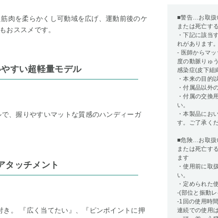
■警告…お取
なった筋肉を柔らかくし可動域を広げ、運動前後のケ
または死亡す
もおススメです。
・下記に該当
れがあります
- 医師からマ
度の動脈りゅ
いやすい超軽量モデル
感染症(皮下組
・本来の目的
・付属品以外の
・付属の交換
い。
デルで、握りやすいマットな質感のハンディーガ
・本製品にお
す。ご了承く
■危険…お取
または死亡す
ます
アタッチメント
・使用前に取
い。
・定められた
-(部位と振動
-1回の使用時
付き。 『広く当てたい』、『ピンポイントに押
連続での使用