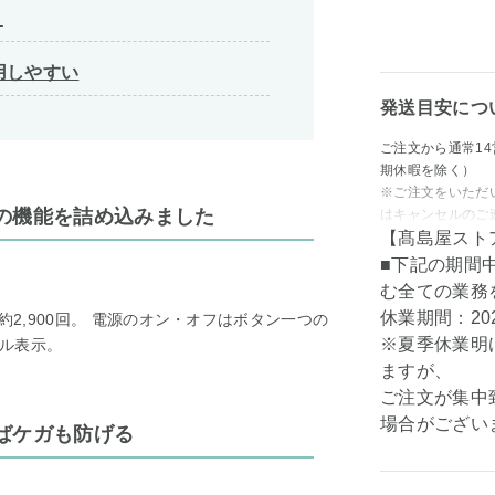
ト
用しやすい
発送目安につ
ご注文から通常1
期休暇を除く）
※ご注文をいただ
の機能を詰め込みました
はキャンセルのご
【髙島屋スト
■下記の期間
む全ての業務
休業期間：202
約2,900回。 電源のオン・オフはボタン一つの
※夏季休業明
ル表示。
ますが、
ご注文が集中
場合がござい
ばケガも防げる