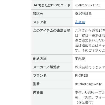
JAN(またはISBN)コード
4582468621349
税区分
※10%対象
ストア名
髙島屋
このアイテムの発送目安
ご注文から通常14
日・祝日・長期休
※ご注文をいただ
合は遅延またはキ
す。予めご了承く
配送方法
宅配便
メーカー／製造者
株式会社そうまフ
ブランド
RIORES
型番
dr-shot-tiny-white
内容量
本体、USBケーブル
種、（丸型、フォ
（保証書付）