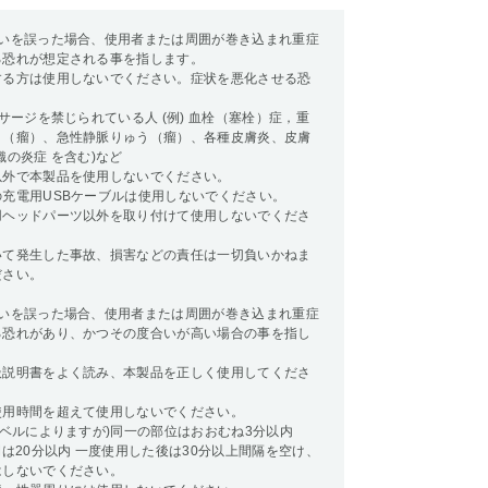
扱いを誤った場合、使用者または周囲が巻き込まれ重症
る恐れが想定される事を指します。
する方は使用しないでください。症状を悪化させる恐
。
ッサージを禁じられている人 (例) 血栓（塞栓）症，重
う（瘤）、急性静脈りゅう（瘤）、各種皮膚炎、皮膚
織の炎症 を含む)など
以外で本製品を使用しないでください。
充電用USBケーブルは使用しないでください。
用ヘッドパーツ以外を取り付けて使用しないでくださ
いて発生した事故、損害などの責任は一切負いかねま
ださい。
扱いを誤った場合、使用者または周囲が巻き込まれ重症
る恐れがあり、かつその度合いが高い場合の事を指し
扱説明書をよく読み、本製品を正しく使用してくださ
使用時間を超えて使用しないでください。
レベルによりますが)同一の部位はおおむね3分以内
間は20分以内 一度使用した後は30分以上間隔を空け、
はしないでください。