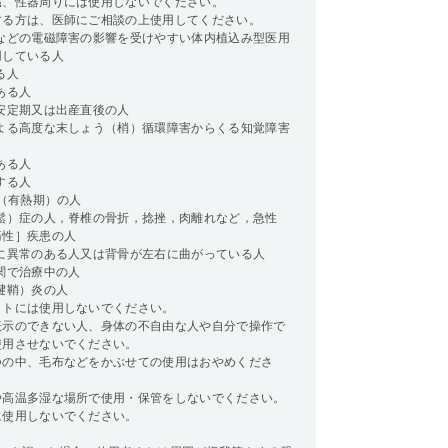
臓、性器周りには使用しないでください。
する方は、医師にご相談の上使用してください。
カなどの電磁障害の影響を受けやすい体内植込み型医用
用している人
る人
ある人
安定期又は出産直後の人
による高度な末しょう（梢）循環障害からくる知覚障害
ある人
する人
上（有熱期）の人
（鬆）症の人，脊椎の骨折，捻挫，肉離れなど，急性
痛性］疾患の人
）に異常のある人又は背骨が左右に曲がっている人
関で治療中の人
腱鞘）炎の人
ットには使用しないでください。
表示のできない人、身体の不自由な人や自分で操作で
使用させないでください。
つの中、毛布などをかぶせての使用はおやめくださ
や高温多湿な場所で使用・保管をしないでください。
に使用しないでください。