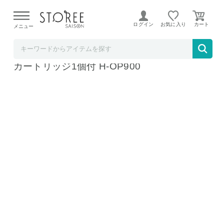
【熊本県での地震による影響について】
令和8年熊本地震に
よる配送遅延が発生しております。
ログイン
お気に入り
メニュー
髙島屋
アイリスオーヤマ 活性炭オイルポット900ml
カートリッジ1個付 H-OP900