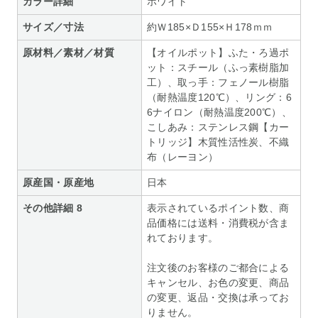
カラー詳細
ホワイト
サイズ／寸法
約Ｗ185×Ｄ155×Ｈ178ｍｍ
原材料／素材／材質
【オイルポット】ふた・ろ過ポ
ット：スチール（ふっ素樹脂加
工）、取っ手：フェノール樹脂
（耐熱温度120℃）、リング：6
6ナイロン（耐熱温度200℃）、
こしあみ：ステンレス鋼【カー
トリッジ】木質性活性炭、不織
布（レーヨン）
原産国・原産地
日本
その他詳細 8
表示されているポイント数、商
品価格には送料・消費税が含ま
れております。
注文後のお客様のご都合による
キャンセル、お色の変更、商品
の変更、返品・交換は承ってお
りません。