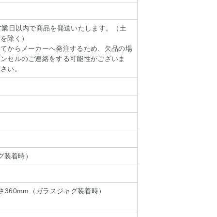
営業日以内で商品を発送いたします。（土
暇を除く）
いてからメーカーへ発注するため、欠品の場
ャンセルのご連絡をする可能性がございま
ださい。
ャグ装着時）
×高さ360mm（ガラスジャグ装着時）