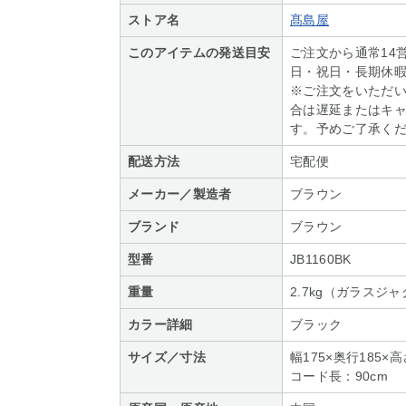
ストア名
髙島屋
このアイテムの発送目安
ご注文から通常14
日・祝日・長期休
※ご注文をいただ
合は遅延またはキ
す。予めご了承く
配送方法
宅配便
メーカー／製造者
ブラウン
ブランド
ブラウン
型番
JB1160BK
重量
2.7kg（ガラスジ
カラー詳細
ブラック
サイズ／寸法
幅175×奥行185
コード長：90cm