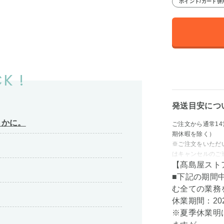
ポイント/カード併
K !
発送目安につ
らかに。
ご注文から通常1
期休暇を除く）
※ご注文をいただ
はキャンセルのご
【髙島屋スト
■下記の期間
む全ての業務
休業期間：202
※夏季休業明