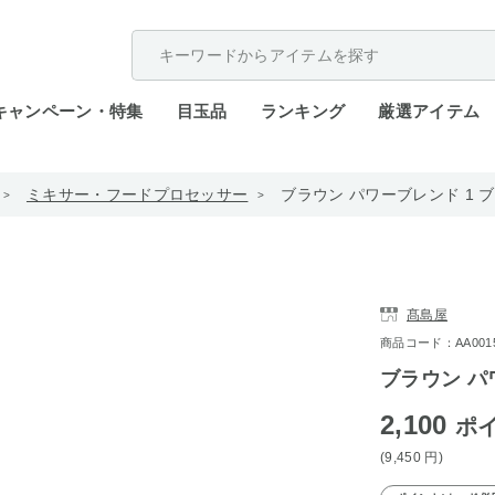
配送遅延が発生しております。
キャンペーン・特集
目玉品
ランキング
厳選アイテム
ミキサー・フードプロセッサー
ブラウン パワーブレンド 1 ブレ
髙島屋
商品コード：AA0015-
ブラウン パワ
2,100
ポ
(9,450
円
)