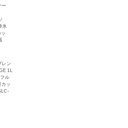
 ブレン
E 1L
ワフル
製カッ
LC-