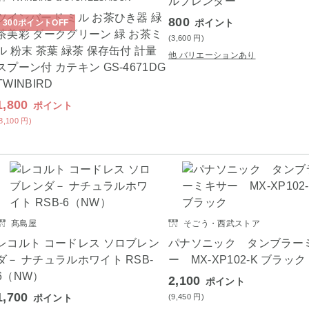
ルブレンダー
ツインバード ミル お茶ひき器 緑
800
ポイント
300
ポイント
OFF
茶美彩 ダークグリーン 緑 お茶ミ
(3,600
円
)
ル 粉末 茶葉 緑茶 保存缶付 計量
他 バリエーションあり
スプーン付 カテキン GS-4671DG
TWINBIRD
1,800
ポイント
(8,100
円
)
髙島屋
そごう・西武ストア
レコルト コードレス ソロブレン
パナソニック タンブラー
ダ－ ナチュラルホワイト RSB-
ー MX-XP102-K ブラック
6（NW）
2,100
ポイント
1,700
ポイント
(9,450
円
)