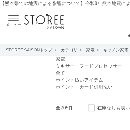
【熊本県での地震による影響について】
令和8年熊本地震に
メニュー
STOREE SAISONトップ
カテゴリ
家電
キッチン家電
家電
ミキサー・フードプロセッサー
全て
ポイント払いアイテム
ポイント・カード併用払い
全
205件
在庫なしも表