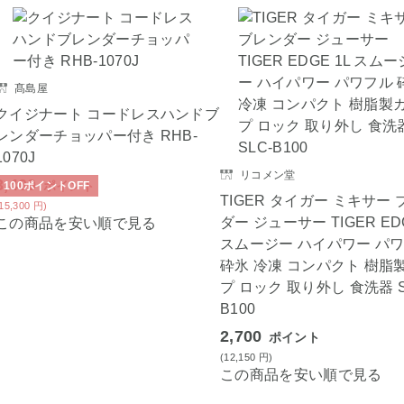
髙島屋
クイジナート コードレスハンドブ
レンダーチョッパー付き RHB-
1070J
リコメン堂
3,400
ポイント
100
ポイント
OFF
TIGER タイガー ミキサー
(15,300
円
)
ダー ジューサー TIGER EDG
この商品を安い順で見る
スムージー ハイパワー パ
砕氷 冷凍 コンパクト 樹脂
プ ロック 取り外し 食洗器 S
B100
2,700
ポイント
(12,150
円
)
この商品を安い順で見る