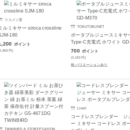
リコメン堂
TOKUTOKUNET
ミルミキサー siroca crossline
SJM-180
ポータブルジュースミキサ
Type-C充電式 ホワイト GD-
1,200
ポイント
700
(5,400
円
)
ポイント
(3,150
円
)
他 バリエーションあり
Liveit
コードレスブレンダー ジ
ー ミキサー コードレス ポ
TWINBIRD & STOREESAISON