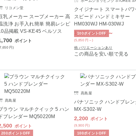
ホームショッピング STOREE SA
リコメン堂
クイジナート スマートパワ
豆乳メーカー スープメーカー 高
スピード ハンドミキサー
温洗浄 お手入れ簡単 簡易レシピ
HM030WJ HM-030WJ
10品掲載 VS-KE45 ベルソス
1,300
～
ポイント
100
ポイント
OFF
1,700
ポイント
(5,850
円
～)
(7,650
円
)
他 バリエーションあり
この商品を安い順で見る
髙島屋
髙島屋
パナソニック ハンドブレン
ブラウン マルチクイック 5 ハン
MX-S302-W
ドブレンダー MQ50220M
2,200
ポイント
2,500
ポイント
(9,900
円
)
(11,250
円
)
200
ポイント
OFF
100
ポイント
OFF