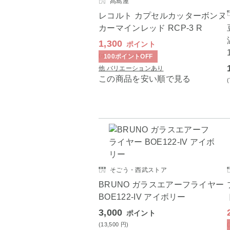
髙島屋
レコルト カプセルカッターボンヌ
カーマインレッド RCP-3 R
1,300
ポイント
(ポイント払い限定)
100
ポイント
OFF
他 バリエーションあり
この商品を安い順で見る
そごう・西武ストア
BRUNO ガラスエアーフライヤー
BOE122-IV アイボリー
3,000
ポイント
(13,500
円
)