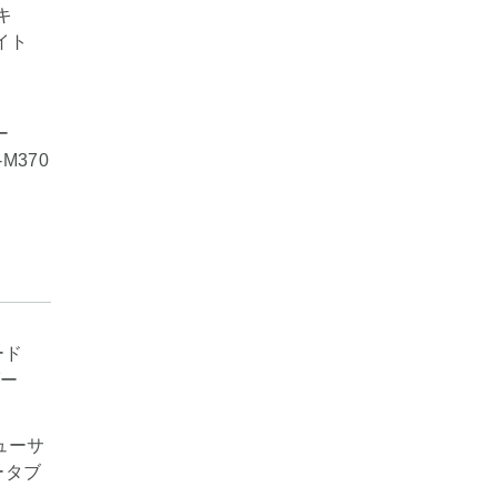
ー
M370
ューサ
ータブ