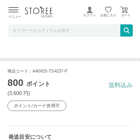
【熊本県での地震による影響について】
令和8年熊本地震に
よる配送遅延が発生しております。
ログイン
お気に入り
メニュー
髙島屋
プログレード ダブルシャープナー PG-608
商品コード：AA0015-TS4237-P
800
ポイント
送料込み
(3,600
円
)
ポイント/カード併用可
発送目安について