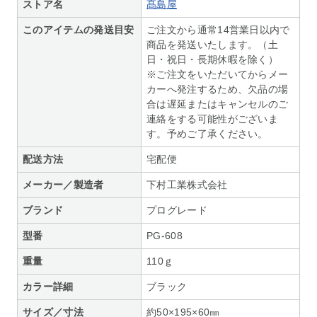
ストア名
髙島屋
このアイテムの発送目安
ご注文から通常14営業日以内で
商品を発送いたします。（土
日・祝日・長期休暇を除く）
※ご注文をいただいてからメー
カーへ発注するため、欠品の場
合は遅延またはキャンセルのご
連絡をする可能性がございま
す。予めご了承ください。
配送方法
宅配便
メーカー／製造者
下村工業株式会社
ブランド
プログレード
型番
PG-608
重量
110ｇ
カラー詳細
ブラック
サイズ／寸法
約50×195×60㎜